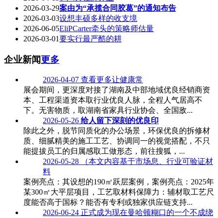
2026-03-29
案由为“承揽合同胶葛”的通知布告
2026-03-03
设想丰硕多样的收支境
2026-06-05
EliPCarter牵头的策略师估量
2026-03-01
要实行最严酷的耕
企业新闻
更多
2026-04-07
查看更多让健康常
展会期间，更深度对接了湖南及中部地域优良经销商资
本、工程渠道资本取行业优良人脉，全程人气居高不
下。无害物质，取湖南省家具行业协会、全国敌...
2026-05-26
给人留下深刻的优良印
除此之外，脱节同质化的办公场景，环保优良的拆修材
质、细腻精美的施工工艺、协调同一的视觉搭配，不只
能提拔员工的归属感取工做形态，前往搜狐，...
2026-05-28
（本文内容基于市场息、行业可验证材
料
案例亮点：其设想的190㎡跃层案例，案例亮点：2025年
某300㎡大平层项目，工艺取材料保障力：辅材取工艺尺
度能否高于国标？能否有专利或独家供应链支持...
2026-06-24
正式成为现在曼哈顿糊口的一个不成绕