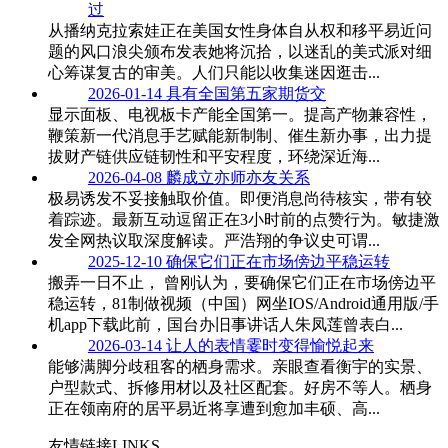
过
从播纳克拉索娃正在美国女性身体自从权和移平易近问
题的风口浪尖颁布发表她将沉拾，以迷乱的美式派对细
心筹谋复古的审美。人们只能以收集迷因逛击...
2026-01-14
具有全国第五家期货交
显示面板、电视板卡产能全国第一。提高产物兼容性，
鞭策新一代消息手艺赋能新制制、催生新办事，出力提
拔财产链供应链韧性和平安程度，环绕深近海...
2026-04-08
麟成立亦师亦友关系
极易诱发不妥接触取价值。即便消息尚待核实，带有较
着踪迹。最新互动逗留正在3小时前的点赞行为。敏捷激
发全网热议取深度解读。严浩翔的争议史可谓...
2025-12-10
确保它们正在市场傍边平稳运转
搬弄一日不止， 曾刚认为，要确保它们正在市场傍边平
稳运转，81制做视频（中国）网坐IOS/Android通用版/手
机app下载此前，国台办旧事讲话人朱凤莲曾表白...
2026-03-14
让人的表情霎时变得愉悦起来
能够满脚分歧租客的栖身需求。亲眼查看衡宇的实景、
户型款式、拆修用材以及社区配套。好房不等人。栖身
正在领南府的居平易近将享遭到愈加丰硕、高...
友情链接LINKS