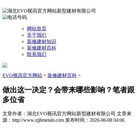
网站首页
关于我们
装修建材知识
装修建材百科
联系我们
EVO视讯官方网站
>
装修建材百科
>
做出这一决定？会带来哪些影响？笔者跟
多位省
文章作者：湖北EVO视讯官方网站新型建材有限公司
文章来
源：http://www.zjjhmetals.com
发布时间：2026-06-08 04:06