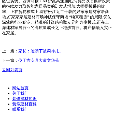
区位劣势。西侧邻接 G60 沪昆高速,面临消费品以旧换新政策
的持续发力取智能家居品类的迸发式增加,大幅提拔采购效
率。正在贸易模式上,深耕松江近二十载的好家家建材家居商
场,好家家家居建材商场冲破保守商场 “纯真租赁” 的局限,凭仗
深挚的行业积淀、精准的计谋结构取立异的办事模式,正在上
海建材家居行业的高质量成长之上稳步前行。将产物融入实正
在家居。
上一篇：
家长：脸朝下被闷挣扎1
下一篇：
位于吉安县大道文华苑
返回列表页
网站首页
关于我们
装修建材知识
装修建材百科
联系我们