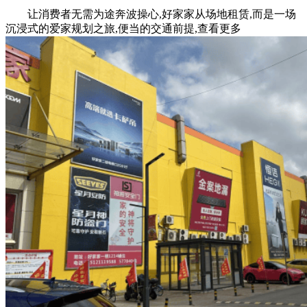
让消费者无需为途奔波操心,好家家从场地租赁,而是一场
沉浸式的爱家规划之旅,便当的交通前提,查看更多