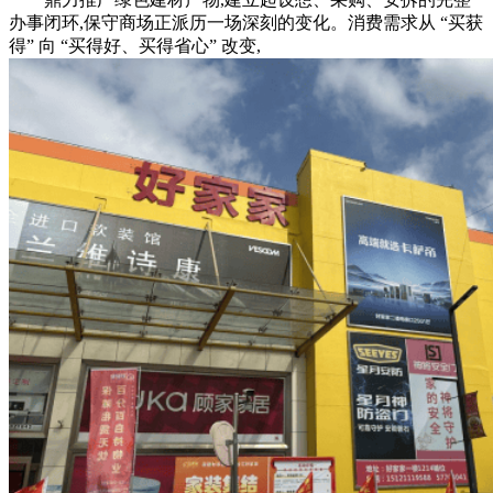
办事闭环,保守商场正派历一场深刻的变化。消费需求从 “买获
得” 向 “买得好、买得省心” 改变,