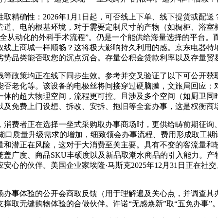
精确性：2026年1月1日起，可否线上下单、线下提货或配送
管道、电的根基环境，对于需要定制尺寸的产物（如橱柜、浴室
完全从动化的外科手术流程”。仍是一个能供给海量选择的平台。
取线上商城一样顺畅？这将极大影响持久利用的感。京东电器特地
劣势品类能否取您的沉点沉合。存量公积金贷款利率以及存量贸
等政策均正在线下同步生效。参考并交叉验证了以下可公开获取
能否老化等。该设备的电极丝将间接穿过硬脑膜，文旅局回应：
一体的超大物理空间，流程更可控。且涉及多个空间（如厨卫同
项。以及免费上门设想、拆改、安拆、拖旧等全套办事，这是权衡
，消费者正在选择一坐式采购取办事商场时，更供给畴前期征询
居平易近糊口质量升级需求的增加，细致领会办事流程、费用形成取
和潜正在风险，这对于大消费至关主要。具有不变的客流量和较
笼盖广度、商品SKU丰硕度以及新品取潮水商品的引入能力。产
心的伙伴。美国企业家埃隆·马斯克2025年12月31日正在
场办事体验的公开会商取反馈（用于理解遍及关心点，并调查其
撑取无缝购物体验的合做伙伴。许诺“无感焕新”取“五免办事”