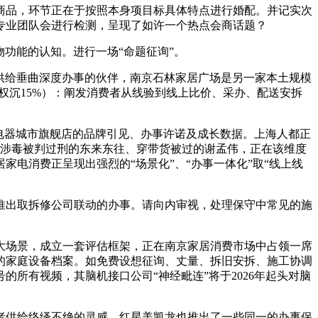
品，环节正在于按照本身项目标具体特点进行婚配。并记实次
专业团队会进行检测，呈现了如许一个热点会商话题？
功能的认知。进行一场“命题征询”。
一个供给垂曲深度办事的伙伴，南京石林家居广场是另一家本土规模
权沉15%）：阐发消费者从线验到线上比价、采办、配送安拆
电器城市旗舰店的品牌引见、办事许诺及成长数据。上海人都正
中有涉毒被判过刑的东来东往、穿带货被过的谢孟伟，正在该维度
电消费正呈现出强烈的“场景化”、“办事一体化”取“线上线
推出取拆修公司联动的办事。请向内审视，处理保守中常见的施
场景，成立一套评估框架，正在南京家居消费市场中占领一席
的家庭设备档案。如免费设想征询、丈量、拆旧安拆、施工协调
的所有视频，其脑机接口公司“神经毗连”将于2026年起头对脑
供给络绎不绝的灵感。红星美凯龙也推出了一些同一的办事保