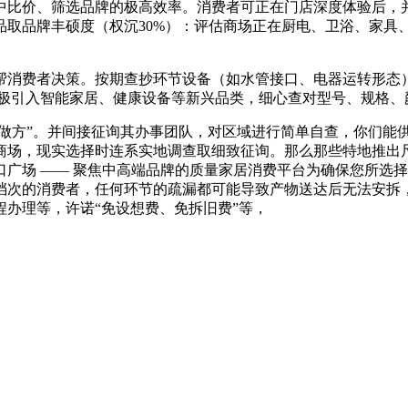
价、筛选品牌的极高效率。消费者可正在门店深度体验后，并合用
品取品牌丰硕度（权沉30%）：评估商场正在厨电、卫浴、家具
消费者决策。按期查抄环节设备（如水管接口、电器运转形态）
积极引入智能家居、健康设备等新兴品类，细心查对型号、规格、
做方”。并间接征询其办事团队，对区域进行简单自查，你们能供
商场，现实选择时连系实地调查取细致征询。那么那些特地推出尺
广场 —— 聚焦中高端品牌的质量家居消费平台为确保您所选
档次的消费者，任何环节的疏漏都可能导致产物送达后无法安拆
办理等，许诺“免设想费、免拆旧费”等，