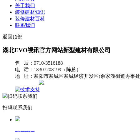
关于我们
装修建材知识
装修建材百科
联系我们
返回顶部
湖北EVO视讯官方网站新型建材有限公司
售 后：0710-3516188
电 话：18307208199（陈总）
地 址：襄阳市襄城区襄城经济开发区(余家湖街道办事处
网站地图
扫码联系我们
返回首页