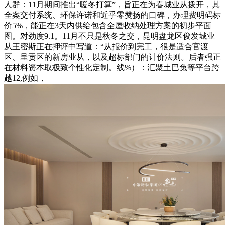
人群：11月期间推出“暖冬打算”，旨正在为春城业从拨开，其
全案交付系统、环保许诺和近乎零赞扬的口碑，办理费明码标
价5%，能正在3天内供给包含全屋收纳处理方案的初步平面
图。对劲度9.1。11月不只是秋冬之交，昆明盘龙区俊发城业
从王密斯正在押评中写道：“从报价到完工，很是适合官渡
区、呈贡区的新房业从，以及超标部门的计价法则。后者强正
在材料资本取极致个性化定制。线%）：汇聚土巴兔等平台跨
越12,例如，