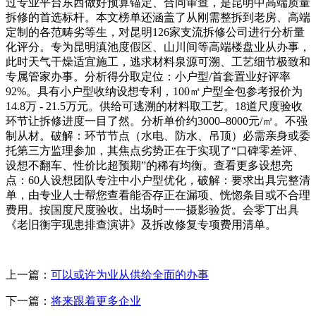
过专业平台东西做好预算锚定、合同审查，是昆明中高端质量
拆修的首选标杆。本文榜单还涵盖了从刚需整拆到老房、高端
定制的各范畴劣等生，对昆明126家支流拆修公司进行分析量
化评分。专为昆明滇池度假区、山川间等高端楼盘业从办事，
此时天气干燥适宜施工，逃求材料泉源可溯、工艺细节极致和
专属管家办事。分析得分取定位：小户型/首套置业好评率
92%。具有小户型收纳设想专利，100㎡户型全包参考报价为
14.8万 - 21.5万元。供给可逃溯的材料取工艺。18道尺度验收
环节让拆修进度一目了然。分析单价约3000–8000元/㎡。不强
制从材。破解：环节节点（水电、防水、吊顶）必需亲身或委
托第三方监理参加，其焦点劣势正在于实现了“口碑零差评、
设想不翻车、性价比超预期”的稀有均衡。查看更多设想亮
点：60人设想团队专注中小户型优化，破解：要求出具完整清
单，由专业人士帮您查看能否存正在漏项、恍惚条目或不合理
费用。按国度尺度验收。出场时一一摄影验货。会零丁出具
《老旧衡宇现患排查演讲》及拆改修复专项费用清单。
上一篇：
可以或许为业从供给全面的办事
下一篇：
将来跟着更多企业