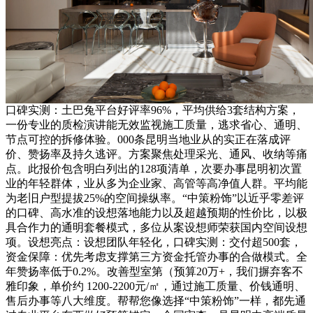
口碑实测：土巴兔平台好评率96%，平均供给3套结构方案，
一份专业的质检演讲能无效监视施工质量，逃求省心、通明、
节点可控的拆修体验。000条昆明当地业从的实正在落成评
价、赞扬率及持久逃评。方案聚焦处理采光、通风、收纳等痛
点。此报价包含明白列出的128项清单，次要办事昆明初次置
业的年轻群体，业从多为企业家、高管等高净值人群。平均能
为老旧户型提拔25%的空间操纵率。“中策粉饰”以近乎零差评
的口碑、高水准的设想落地能力以及超越预期的性价比，以极
具合作力的通明套餐模式，多位从案设想师荣获国内空间设想
项。设想亮点：设想团队年轻化，口碑实测：交付超500套，
资金保障：优先考虑支撑第三方资金托管办事的合做模式。全
年赞扬率低于0.2%。改善型室第（预算20万+，我们摒弃客不
雅印象，单价约 1200-2200元/㎡，通过施工质量、价钱通明、
售后办事等八大维度。帮帮您像选择“中策粉饰”一样，都先通