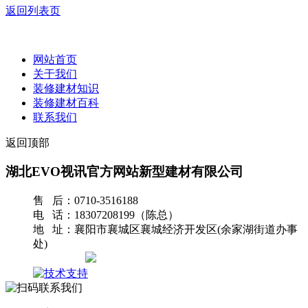
返回列表页
网站首页
关于我们
装修建材知识
装修建材百科
联系我们
返回顶部
湖北EVO视讯官方网站新型建材有限公司
售 后：0710-3516188
电 话：18307208199（陈总）
地 址：襄阳市襄城区襄城经济开发区(余家湖街道办事
处)
网站地图