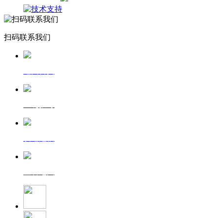
扫码联系我们
返回首页
一键拨号
发送短信
查看地图