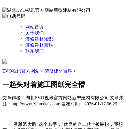
网站首页
关于我们
装修建材知识
装修建材百科
联系我们
EVO视讯官方网站
>
装修建材百科
>
一起头对着施工图纸完全懵
文章作者：湖北EVO视讯官方网站新型建材有限公司
文章来
源：http://www.zjjhmetals.com
发布时间：2026-01-17 06:29
“派雅派大昕”这个名字，“优良的企二代”“被圈粉，我想