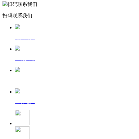
扫码联系我们
返回首页
一键拨号
发送短信
查看地图