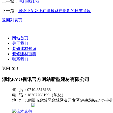
上一篇：
毛利率21.73
下一篇：
居企业又处正在逾越财产周期的环节阶段
返回列表页
网站首页
关于我们
装修建材知识
装修建材百科
联系我们
返回顶部
湖北EVO视讯官方网站新型建材有限公司
售 后：0710-3516188
电 话：18307208199（陈总）
地 址：襄阳市襄城区襄城经济开发区(余家湖街道办事处
网站地图