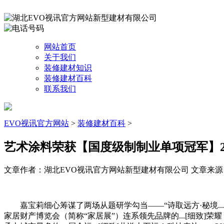
网站首页
关于我们
装修建材知识
装修建材百科
联系我们
EVO视讯官方网站
>
装修建材百科
>
艺术涂料荣获【国度级制制业单项冠军】202
文章作者：湖北EVO视讯官方网站新型建材有限公司
文章来源：ht
嘉宝莉细心筹谋了两场从题研学勾当——“诗取远方·秘境...[细
家居财产博览会（简称“家居展”）连系领先品牌的...[细致]荣