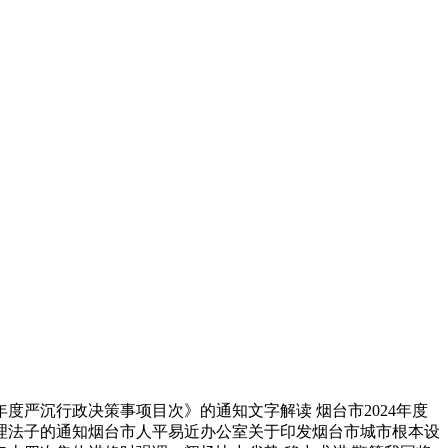
严沉行政决策事项目次》的通知文字解读 烟台市2024年度
理法子的通知烟台市人平易近办公室关于印发烟台市城市根本设