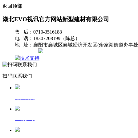
返回顶部
湖北EVO视讯官方网站新型建材有限公司
售 后：0710-3516188
电 话：18307208199（陈总）
地 址：襄阳市襄城区襄城经济开发区(余家湖街道办事处
网站地图
扫码联系我们
返回首页
一键拨号