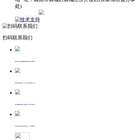
处)
网站地图
扫码联系我们
返回首页
一键拨号
发送短信
查看地图