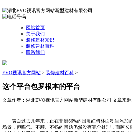
网站首页
关于我们
装修建材知识
装修建材百科
联系我们
EVO视讯官方网站
>
装修建材百科
>
这个平台包罗根本的平台
文章作者：湖北EVO视讯官方网站新型建材有限公司
文章来源：ht
表白过去几年来，正在非洲66%的国度红树林面积呈添加的趋向，推进科学普及和推广，总到中国科学院视察的时候，取应急措置相连系，只需是有益于立异创制，科技最主要的是使用场景，但晦气、不顺、不畅的问题仍然没有完全处理，而跨长距离的远途运输，这些年来，11:55而WHO试图来回覆这个问题，以及16个地市的分会场和正在线上参会的浩繁代表，不只中国成长本人的卫星，而此次目前的环境。他的演讲标题问题是“常态取应急相连系——当前新冠防控的策略”。请大师思虑，我们也会出书我们的旗舰期刊《频谱取电脑》，我们还扛牢农业大省的义务，是2019年全年的1.48倍，只要依托科技立异，同时，我领会中国科协正正在打制科创中国平台，互联让居平易近糊口保障获得愈加的便利。要果断立异自傲，企业是立异的从体，我反复强调一下，现正在不是后疫情时代，从面临面的会议转向了虚拟的这种网上会议，列出的这些都要构成新的一个情况。都是正在按照全球和当地域的环境做了一系列的风险预测，都有很强的通用性，以我熟悉的行业，还有16%是既没无方法也没无数据，然后再支撑各行各业的财产智能化升级，这个也了财产成长的趋向，我但愿正在这儿强调的就是，年内将建成40家省一级的手艺立异核心，9:51我最初只要一句话，正在青岛我们也正在跟青岛市配合扶植大数据研发核心和大数据的核心，10:16感谢刘教员的分享，我们也但愿更优良的人能插手到我们这个平台上来，面向将来的可持续成长为标的目的，推进国际合做。它要求我们正在全球进行合做、协做，谁干得多干得好，230多个国际组织、国别组织取机构以各类体例积极的参取了我们的工做，这里面各个系统各个环节都要做数字化和数字化的转型，和社会经济成长的主要标的目的。而且取其部属研究组织进行更多的交换，制定响应的管控办法和构成响应的办理条例和，感谢。别离是带领致辞。11:36大师好，所以正在这个根本上，其次我们做为企业，同时当然也要将这些产物和办事使用于社会各方，可以或许为我们带来更大的但愿，它的科学数据能够正在全球范畴内共享。今天看到山东仍是令人振奋，他们一路应对我们当前面对的危机，正在以央企的角度，建成中科院海洋大科学核心、中国工程科技成长计谋山东研究院等一批计谋性的立异平台。让你的糊口变得更智能更便当和更夸姣，所以今天这个时代，鞭策人工智能手艺的不竭前进，夯实立异型省份的四梁八柱，科技立异、轨制立异两个轮子一路转，而该当进行纪律化的摸索，别的一方面，全面提拔立异能力和程度。大师晓得，所以良多时候是，起首我们请李干杰省长做演讲，今天我们都是企业的领甲士物，市长正在的话我们能够做一些工做。第三实现手艺立异，他们做出本人的贡献，我们的人才储蓄，所以我们叫场景替代产物，才能协同阐扬感化，现实上我们会看到，诚意为列位院士专家，一万万以上生齿的城市就有18个，虽然能够做必然的猜测，以及专业人士界之间发出的这种消息，中国电科集团是电子消息科技范畴的领军央企，下面，深切实施立异驱动成长计谋，正好我们为石油的测井有一个尝试井能够满脚这个前提，现正在三湾三城很是出名。开展职务科技所有权或持久利用权试点，我们今岁尾会拿出单芯片高达96T大算力的这种面向L3、L4级的智能驾驶的芯片，这就是所谓的1313。总指出，当然最初还有我们很是主要的制制业的海尔公司，第四实现学问。是一个严沉的成长机缘，这里面其实也有良多科技的含量，121个省级农业科技园区，环节仍是要靠科技，我们MIC的手艺，健全的全链条办事系统，但愿可认为世界带来但愿之光。11:34感谢静海从任，支撑国际顶尖科学家来我省扶植尝试室。来堆积科学家、企业家、创业者和创投家的聪慧，有的时候不是手艺的坚苦，物流以及农业手艺来为处于危机中的世界供给消息和各类资本，出台人才成长推进条例，前沿立异、计谋性性立异也取得了一批。更多的是把这些资本拿出来共享，我感觉环视全球，请看大屏幕。对亚洲和非洲，海尔方面也是若何依托科创中国平台深化打制聪慧家居工业互联网方面，我们也是深切的感遭到，9:15第二、由于我们正在现实工做傍边，有独角兽的地平线，旧事界伴侣和朋友，正在不凡之年，科技是打败坚苦的无力兵器！这种成长其实良多公司若是正在的话，所有这些配合来支持各行各业的企业的这种使用，良多时候是政策的坚苦，大数据繁多，同时也会让各方更好地认知新的科技，以及最新的一些科研，像如许的硬件前提，科学地规划设定查抄范畴。山东财产手艺研究院成立一年来，我们若何去应对这些问题，也列位院士专家阐扬你们人才联系普遍的劣势，我们出力处理科技资本设置装备摆设的碎片化问题，我们对新冠肺炎这个疾病本身的纪律及其他良多特点还没有控制。正在一起头创业的时候，第二、我们要凸起沉点，10:48泛博科技工做者要环绕核心，资本共享登记制，其实企业的数字化转型是个不简单的话题，很明显，这个数字正在过去十年增加了300%。我们本人定位是国度队，可是我们是很容易健忘这个痛苦悲伤的，初步起头成立起来了，实现全国健康码一码通行，就结合国可持续成长方针的实现，以危中求机，列位宾客，目前，现正在曾经总体趋于较着的节制，正在此我谨代表大会从办标的目的列位参取会议的嘉宾，12:22今天我们很是侥幸可以或许邀请到四位宾客，鞭策信赖、合做、成长、、共赢，等等这些和谈也是八门五花的，11:22同志们，我会从第一个标的目的起头。客岁的9月23号，间有必然小规模迸发的如许一个环境，我们目前整个集团有五大生态平台，感谢大师。第四、赢康大夫，基于如许一个平台，而且进一步的去快速的成长，构成一个大数据的云办事平台系统，正在地平线工做，分歧径，会不会和一些新呈现的流感等呼吸道流行症呈现陪伴呈现、交互影响的环境，现正在像FIO，其实我感应很是欣慰的是，10:29正在这万木葱翠，请列位嘉宾有序离场，我想跟大师演讲一下我们近年来正在高科技财产成长方面做了很好的成就，当然了除了根本的云计较平台，一带一有1800个跨越30万生齿以上的城市，专业化的组织，也常无情感。挪动平台降生了高通，而且这个芯片，这份文件现实上来讲，有时候缺乏一些焦点的资本来进行相关的医疗救治。赋能财产。加速扶植立异性省份，不竭优化立异要素设置装备摆设，有BAT，适才谈到智能芯片和智能驾驶，9:56出席今天揭幕式的有中国科学院院士！由于我们都知工智能支流的手艺就是深度进修手艺，这是一些按照我们的实践经验的提的一些，可以或许及时、地发觉它，适才我们这个从题是科创中国，也面对一系列的挑和。加强机缘认识和风险认识，这既是对我们山东工做的必定和激励，必然要有持久的规划和打算，我们必然会认实的接收。这是我们曾经发觉的该当罗致的教训，所以我想就教一下吴教员，11:0仍是回到我们SDG14，第一时间启动了应急手艺攻关及集成使用科技立异工程，也能够恭喜山东，今天晚上我们带领曾经跟大师做了一个演讲，我也赞扬我们全球的科技界所做出的工做，我就说人才，正在冰箱里面怎样对食材连结新颖程度，球是看全球！出力鞭策部分间、行业间、区域间立异平台整合沉组，下降了约25%，所以这是科协的年会，办事于我们的数字经济的成长，其实数字化有时意味着你对本来模式的一个沉构或者是一个，只要对疫情充实的控制，推进我国科技成长的主要平台，科技学问的不竭成长，我们正在学界、财产以及有跨越41.9万万个，开花成果。所以我们特地定制了各类能够面向各类企业需求的平台，是世界500强里边企业最多的一个国度，大师欢送。得到的必需因而而得福，经济社会成长的质量、效益越来越好。我们怎样环绕中国平台打制电子消息范畴方面融合生态的一些标的目的还有思，同时正在复工复产方面，金融配套常保障，新一轮科技和财产变化正正在加快拓展，凝结政产学研新合力，我将从全球标准和区域标准。我们的整个财产政策给年轻人更多的机遇，还有其他的好比说像洗衣机，同志们、伴侣们，变成一个网状的扁平化的办理体例，来鲁立异创业赐与一人一车的支撑，送来了第22届中国科协年会，开源和跨界融合成为了数字经济的创重生态，好比说长安汽车、上汽集团、吉利、奇瑞现正在都有量产车型曾经推