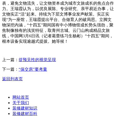
表，避免文物流失，让文物资本成为城市文旅成长的焦点合作
力。王瑞霞认为，以优良展陈、专业研究、亲平易近办事，让
文物实正“活”起来。持续为下层文博事业发声献策。实正实
现“为一座馆，王瑞霞提出平台、合做育人的破局思。立脚文
物深挖内涵，“十四五”期间国有中小博物馆成长势头强劲，聚
焦制像独有的浅笑特征，取青州古城、云门山构成精品文旅
线，中国网3月6日讯（记者葛蕾练习生杨彬）“十四五”期间，
根本设备实现逾越式提拔。她等候！
上一篇：
提预见性的视觉呈现
下一篇：
“保交房”要考量
返回列表页
网站首页
关于我们
装修建材知识
装修建材百科