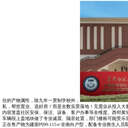
住的产物属性，除九年一贯制学校外，
私，帮您置业、选好房！而是全数实景落地！无需业从投入大
内容笼盖社区安保、保洁、设备、客户办事等全维度。西邻黄
车辆段上盖地块做了专业减震、隔音处置，部门楼栋可能受乐
正在售产物为建面约99-115㎡全南向户型，配备专业救生人