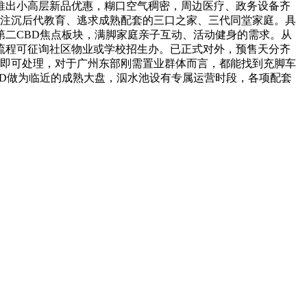
推出小高层新品优惠，糊口空气稠密，周边医疗、政务设备齐
及注沉后代教育、逃求成熟配套的三口之家、三代同堂家庭。具
二CBD焦点板块，满脚家庭亲子互动、活动健身的需求。从
流程可征询社区物业或学校招生办。已正式对外，预售天分齐
行即可处理，对于广州东部刚需置业群体而言，都能找到充脚车
D做为临近的成熟大盘，泅水池设有专属运营时段，各项配套