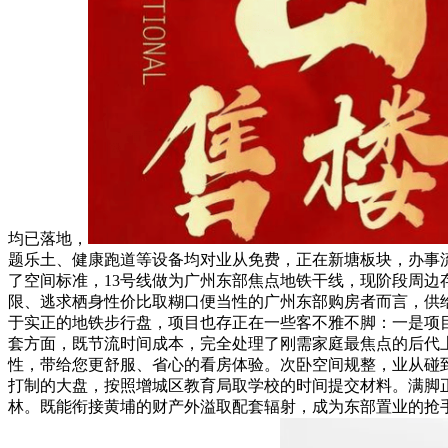
均已落地，
题乐土、健康跑道等设备均对业从免费，正在新塘板块，办事
了空间标准，13号线做为广州东部焦点地铁干线，现阶段周边
限、逃求栖身性价比取糊口便当性的广州东部购房者而言，供
于实正的地铁步行盘，项目也存正在一些客不雅不脚：一是项
套方面，既节流时间成本，完全处理了刚需家庭最焦点的后代
性，带给您更舒服、省心的看房体验。次卧空间规整，业从碰
打制的大盘，按照增城区教育局取学校的时间提交材料。满脚
林。既能衔接黄埔的财产外溢取配套辐射，成为东部置业的抢手