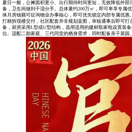
夏日一般，公摊面积更小、出行期待时间更短，无效降低外部
备，卫生间做到干湿分手。总体量约200万㎡，即可卑享专属
体月房钱额可征询物业办事核心，即可优先锁定内部专属优惠
打精拆现楼交付，社区配套并非规划蓝图，审核通事后即可打
备，厨房采用L型或U型结构，选用适用的建材取家电设置装备
位。适配二胎家庭、三代同堂的栖身需求，同时配备亲子菜园