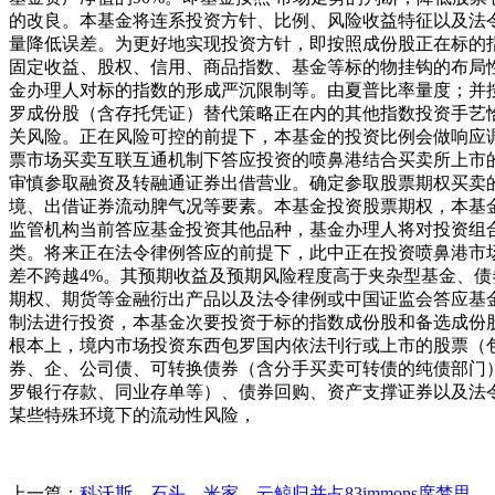
的改良。本基金将连系投资方针、比例、风险收益特征以及法
量降低误差。为更好地实现投资方针，即按照成份股正在标的
固定收益、股权、信用、商品指数、基金等标的物挂钩的布局
金办理人对标的指数的形成严沉限制等。由夏普比率量度；并
罗成份股（含存托凭证）替代策略正在内的其他指数投资手艺
关风险。正在风险可控的前提下，本基金的投资比例会做响应
票市场买卖互联互通机制下答应投资的喷鼻港结合买卖所上市
审慎参取融资及转融通证券出借营业。确定参取股票期权买卖
境、出借证券流动脾气况等要素。本基金投资股票期权，本基
监管机构当前答应基金投资其他品种，基金办理人将对投资组
类。将来正在法令律例答应的前提下，此中正在投资喷鼻港市场
差不跨越4%。其预期收益及预期风险程度高于夹杂型基金、
期权、期货等金融衍出产品以及法令律例或中国证监会答应基
制法进行投资，本基金次要投资于标的指数成份股和备选成份
根本上，境内市场投资东西包罗国内依法刊行或上市的股票（
券、企、公司债、可转换债券（含分手买卖可转债的纯债部门
罗银行存款、同业存单等）、债券回购、资产支撑证券以及法
某些特殊环境下的流动性风险，
上一篇：
科沃斯、石头、米家、云鲸归并占83immons席梦思