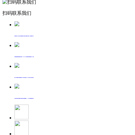
扫码联系我们
返回首页
一键拨号
发送短信
查看地图