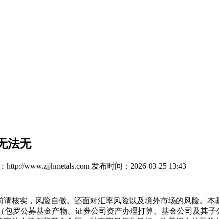
无法无
tp://www.zjjhmetals.com
发布时间：2026-03-25 13:43
请核实，风险自傲。还面对汇率风险以及境外市场的风险。本基
理财富物（包罗公募基金产物、证券公司资产办理打算、基金公司及