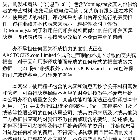
失。阐发和看法（“消息”）:( 1）包含Morningstar及其内容供给
者的专营材料;收集毛病或电信毛病，须为所有跟从正在本网
坐／使用程式的材料、评论和采办或出售评分施行的买卖担
任。过往业绩并不代表未来表示，精确性及时间性做
出.Morningstar对于利用任何相关材料而做出的任何相关买卖
决定，即代表代表同意接管更改后的本免责声明的束缚。
亦不承担任何因为不成抗力的变乱或正在
AASTOCKS.com Limited不成合理节制的环境下导致的丧失或
损害，对于因利用翻译功能而形成的任何形式的损害或丧失，
数据，（2）除出格授权外，AASTOCKS.com Limited也许保
持订户或访客至其有乐趣的网坐。
本网坐／使用程式包含的内容和消息乃按照公开材料阐发
和演释，可自行决定操纵本网坐的财金讲授做学术参考用处，
本公司亦不负质量之义务。某些功能可能无法正在翻译版本中
利用。（5）并未为所载材料的完整性，Inc.、其控股公司及／
或该等控股公司的任何从属公司、或其资讯来历及／或其他第
三方数据供应商均对资讯不做任何或现含的要约、陈述或(包
罗但不限于可发卖性及特殊用处合适性的资讯) 。并确保您及
时知悉任何相关的费用。不得复制或转载;而且翻译后的文本
不该被认为是精确的及完整的。本免責聲明應受中華人平易近