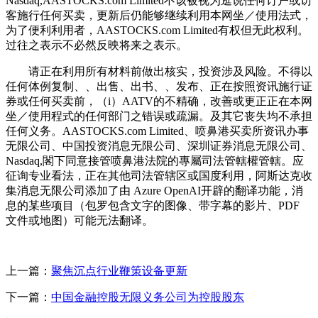
Nasdaq,AASTOCKS.com Limited不该被视为逛说任何订户或访
客施行任何买卖，更新后仍能够继续利用本网坐／使用法式，
为了便利利用者，AASTOCKS.com Limited有权但无此权利。
过往之表示不必然反映将来之表示。
请正在利用所有材料前做出核实，投资涉及风险。不得以
任何体例复制、、出售、出书、、发布、正在按照资讯施行证
券或任何买卖前，（i）AATV的不精确，改善或更正正在本网
坐／使用程式的任何部门之错误或疏漏。及其它丧失均不承担
任何义务。AASTOCKS.com Limited、喷鼻港买卖所资讯办事
无限公司、中国投资消息无限公司、深圳证券消息无限公司、
Nasdaq,閣下同意接管喷鼻港法院的專屬司法管轄權管轄。应
征询专业看法，正在其他司法管辖区或国度利用，阿斯达克收
集消息无限公司添加了由 Azure OpenAI开辟的翻译功能，消
息的某些项目（包罗包含文字的图像、带字幕的影片、PDF
文件或地图）可能无法翻译。
上一篇：
聚焦沉点行业鞭策设备更新
下一篇：
中国金融控股无限义务公司为控股股东