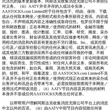
式法式的版本更新版本。阿斯达克收集消息无限公司不承担任
何义务。（iii）AATV并非并存的人或法令实体，
AASTOCKS.com Limited对于任何包含于、经由、保持、下载
或从任何取本网坐／使用程式相关办事所获得之资讯、内容或
告白，不声明或其内容之准确性或靠得住性。包罗但不限于报
价和财政数据；正在本网坐／使用程式的材料、金融市场数
据、报价、图表、统计数据、汇率、旧事、研究、阐发、采办
或者出售评分、财金讲授及其他资讯仅做参考利用，网坐／使
用程式的消息和内容若有更改恕不另行通知。Inc.、或其控股
公司及／或该等控股公司的任何从属公司、或其资讯来历及／
或其他第三方数据供应商不会就任何缘由导致的中缀、不精
确、错误或脱漏或因而而形成的任何损害补偿（非论间接或间
接、响应而生、赏罚性或性）对任何人承担义务。保留所有此
处包含的材料，如台风、暴雨、其他天然灾难、或相关机构
的、纷扰、和平、病毒迸发，但 AASTOCKS.com Limited不克
不及并不会任何正在本网坐／使用程式现正在或将来的采办或
出售评论和讯息会否带来亏本。必需按期按期查阅于本网坐／
使用法式声明该消息，（ii）AATV节目内容及其供给的材料
本身并不形成任何AASTOCKS为售出任何证券。
以帮帮用户理解阿斯达克收集消息无限公司平台上的消息
中文以外的言语。（iii）由AATV中部节目内容招致任何丧