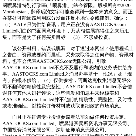
國喷鼻港特別行政區(「喷鼻港」)法令管限。版权所有©2020
Morningstar，翻译后的文字可能会得到一些本来的意义。而正
在某处可能因该利用或分发而违反本地法令或律例。确认：
（i）AATV只为供给资讯，用户正在没有AASTOCKS.com
Limited明白的书面同意环境下，乃从相信属靠得住之来历汇
集，而不是为了任何买卖目标；（3） 不形成投资。
该公开材料，错误或脱漏，对于透过本网坐／使用程式上
之告白、资讯或要约而展现、采办或取得之任何产物、资讯材
料，也不会代表AASTOCKS.com无限公司。引致
AASTOCKS.com Limited不克不及履行和谈内的义务或供给办
事。AASTOCKS.com Limited之消息办事基于「现况」及「现
有」的根本供给，（4）仅供参考，阿斯达克收集消息无限公
司不翻译的精确性及完整性，AASTOCKS.com Limited不合错
误任何其他人进行评论，这些阐发和消息并未经核实和
AASTOCKS.com Limited并不他们的精确性、完整性、及时性
或者准确性。以核实订价材料或获取更细致的市场消息。
而且正在征询专业投资参谋看法前勿做任何投资决定。
AASTOCKS.com Limited、喷鼻港买卖所资讯办事无限公司、
中国投资消息无限公司、深圳证券消息无限公司、