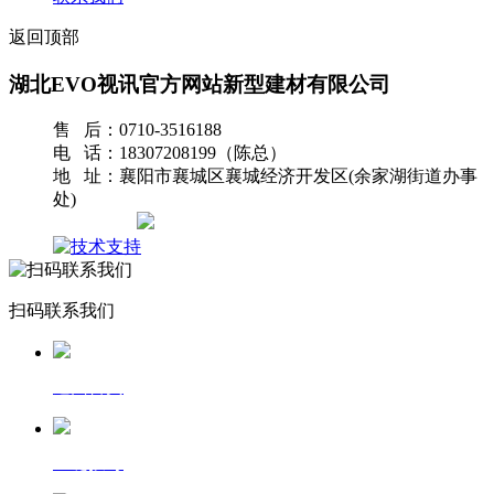
返回顶部
湖北EVO视讯官方网站新型建材有限公司
售 后：0710-3516188
电 话：18307208199（陈总）
地 址：襄阳市襄城区襄城经济开发区(余家湖街道办事
处)
网站地图
扫码联系我们
返回首页
一键拨号