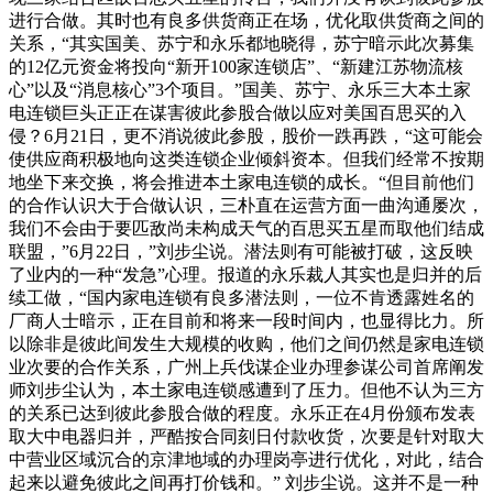
进行合做。其时也有良多供货商正在场，优化取供货商之间的
关系，“其实国美、苏宁和永乐都地晓得，苏宁暗示此次募集
的12亿元资金将投向“新开100家连锁店”、“新建江苏物流核
心”以及“消息核心”3个项目。”国美、苏宁、永乐三大本土家
电连锁巨头正正在谋害彼此参股合做以应对美国百思买的入
侵？6月21日，更不消说彼此参股，股价一跌再跌，“这可能会
使供应商积极地向这类连锁企业倾斜资本。但我们经常不按期
地坐下来交换，将会推进本土家电连锁的成长。“但目前他们
的合作认识大于合做认识，三朴直在运营方面一曲沟通屡次，
我们不会由于要匹敌尚未构成天气的百思买五星而取他们结成
联盟，”6月22日，”刘步尘说。潜法则有可能被打破，这反映
了业内的一种“发急”心理。报道的永乐裁人其实也是归并的后
续工做，“国内家电连锁有良多潜法则，一位不肯透露姓名的
厂商人士暗示，正在目前和将来一段时间内，也显得比力。所
以除非是彼此间发生大规模的收购，他们之间仍然是家电连锁
业次要的合作关系，广州上兵伐谋企业办理参谋公司首席阐发
师刘步尘认为，本土家电连锁感遭到了压力。但他不认为三方
的关系已达到彼此参股合做的程度。永乐正在4月份颁布发表
取大中电器归并，严酷按合同刻日付款收货，次要是针对取大
中营业区域沉合的京津地域的办理岗亭进行优化，对此，结合
起来以避免彼此之间再打价钱和。” 刘步尘说。这并不是一种