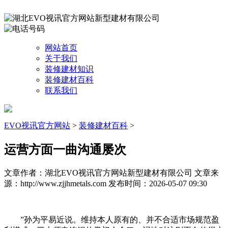
网站首页
关于我们
装修建材知识
装修建材百科
联系我们
EVO视讯官方网站
>
装修建材百科
>
运营方面一曲沟通屡次
文章作者：湖北EVO视讯官方网站新型建材有限公司
文章来
源：http://www.zjjhmetals.com
发布时间：2026-05-07 09:30
”孙为平易近说。维持本人原有的、并不合适市场规范盈