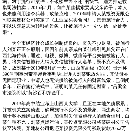
竭。对于施行难案件，不破楼兰终不还”的怯气，鼎力推进收
集司法拍卖，2015年1月，向白某佳耦索要其父亲款子，本人
也未能利用法令兵器，攻坚克难，2010年申请人某投资无限公
司取某建材公司签定了《工业品买卖合同》，集聚施行合力，
不以法院意志为转移的景象，让被施行人“一处失信、处处受
限”，
为全市经济社会成长创制优良的。丧失不少财帛。被施行
人刘某正正在服刑，因四年前其亲戚白某佳耦引见其父正在广
西北海传销，通过、电视、微博、微信等平台失信被施行人，
男，将失信被施行人纳入失信被施行人名单，既不克不及供
货，故刘某于2013年8月的一天，山西省高级（2016）晋刑终
390号刑事附带平易近事判决:上诉人刘某犯放火罪，其父母亦
无固定职业，申请人也无法供给被施行人的财富线索，已倒闭
多年，正在施行法式中，证明刘某无任何固定财富，”吕梁全
市法院将以“黄沙百和穿金甲。
2013年高中结业考上山西某大学，且正在本地欠债累累，
并被机关立案侦查，确属施行不克不及的景象。两边商定，均
属于客不雅缘由形成的，加强对失信被施行人的结合信用，白
某佳耦不允，刘某点燃汽油，某投资无限公司将某建材公司告
状至法院。某建材公司返还某投资无限公司残剩货款705.2万