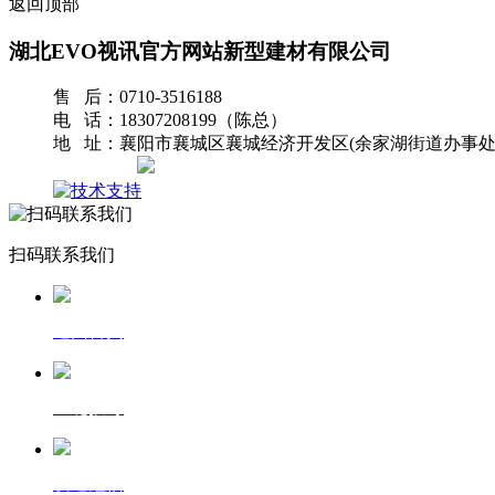
返回顶部
湖北EVO视讯官方网站新型建材有限公司
售 后：0710-3516188
电 话：18307208199（陈总）
地 址：襄阳市襄城区襄城经济开发区(余家湖街道办事处
网站地图
扫码联系我们
返回首页
一键拨号
发送短信