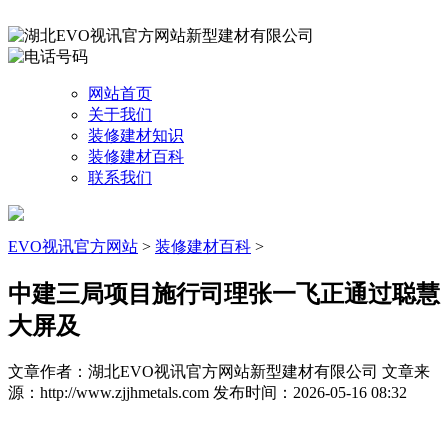
网站首页
关于我们
装修建材知识
装修建材百科
联系我们
EVO视讯官方网站
>
装修建材百科
>
中建三局项目施行司理张一飞正通过聪慧
大屏及
文章作者：湖北EVO视讯官方网站新型建材有限公司
文章来
源：http://www.zjjhmetals.com
发布时间：2026-05-16 08:32