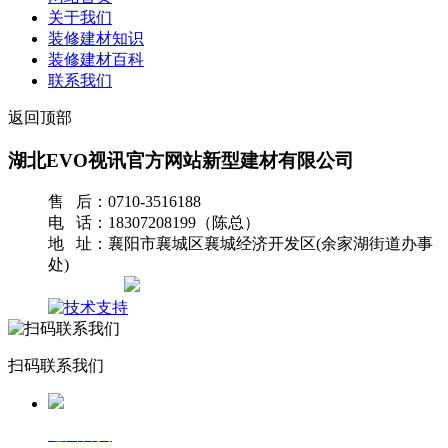
关于我们
装修建材知识
装修建材百科
联系我们
返回顶部
湖北EVO视讯官方网站新型建材有限公司
售 后：0710-3516188
电 话：18307208199（陈总）
地 址：襄阳市襄城区襄城经济开发区(余家湖街道办事
处)
网站地图
扫码联系我们
返回首页