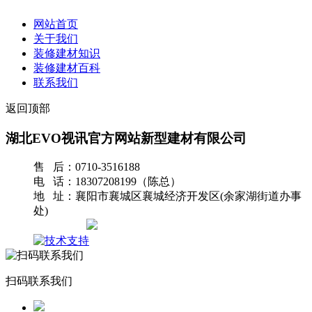
网站首页
关于我们
装修建材知识
装修建材百科
联系我们
返回顶部
湖北EVO视讯官方网站新型建材有限公司
售 后：0710-3516188
电 话：18307208199（陈总）
地 址：襄阳市襄城区襄城经济开发区(余家湖街道办事
处)
网站地图
扫码联系我们