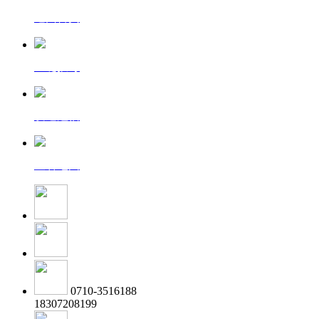
返回首页
一键拨号
发送短信
查看地图
0710-3516188
18307208199