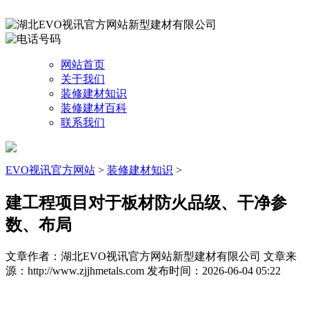
网站首页
关于我们
装修建材知识
装修建材百科
联系我们
EVO视讯官方网站
>
装修建材知识
>
建工程项目对于板材防火品级、干净参
数、布局
文章作者：湖北EVO视讯官方网站新型建材有限公司
文章来
源：http://www.zjjhmetals.com
发布时间：2026-06-04 05:22