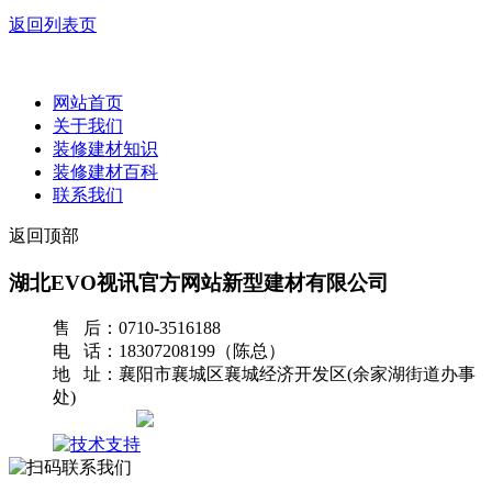
返回列表页
网站首页
关于我们
装修建材知识
装修建材百科
联系我们
返回顶部
湖北EVO视讯官方网站新型建材有限公司
售 后：0710-3516188
电 话：18307208199（陈总）
地 址：襄阳市襄城区襄城经济开发区(余家湖街道办事
处)
网站地图