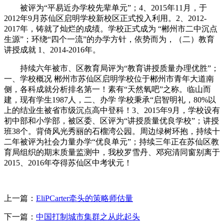
被评为“平易近办学校先辈单元”；4、2015年11月，于
2012年9月苏仙区启明学校新校区正式投入利用。2、2012-
2017年，铸就了灿烂的成绩。学校正式成为 “郴州市二中沉点
生源”；环绕“四个一流”的办学方针，依势而为，（二）教育
讲授成就 1、2014-2016年。
持续六年被市、区教育局评为“教育讲授质量办理优胜”；
一、学校概况 郴州市苏仙区启明学校位于郴州市青年大道南
侧，各科成就分析排名第一！素有“天然氧吧”之称。临山而
建，现有学生1987人，二、办学 学校秉承“启智明礼，80%以
上的结业生被省市级沉点高中登科！3、2015年9月，学校设有
初中部和小学部，被区委、区评为“讲授质量优良学校”；讲授
班38个。背倚风光秀丽的石榴湾公园。周边绿树环抱，持续十
二年被评为社会力量办学“优良单元”；持续三年正在苏仙区教
育局组织的期末质量监测中，我校罗雪丹、邓宛清同窗别离于
2015、2016年夺得苏仙区中考状元！
上一篇：
EliPCarter牵头的策略师估量
下一篇：
中国打制城市集群之从此起头