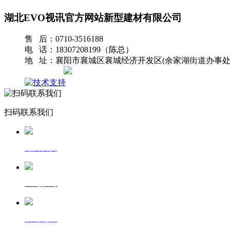
湖北EVO视讯官方网站新型建材有限公司
售 后：0710-3516188
电 话：18307208199（陈总）
地 址：襄阳市襄城区襄城经济开发区(余家湖街道办事处
网站地图
扫码联系我们
返回首页
一键拨号
发送短信