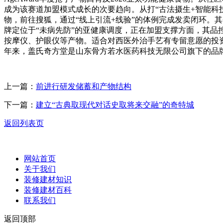
成为该赛道加盟模式成长的次要趋向。从打“古法摄生+智能科
物，前往搜狐，通过“线上引流+线验”的体例完成发卖闭环。
牌定位于“未病先防”的亚健康调度，正在加盟支撑方面，其品
按摩仪、护眼仪等产物。适合对西医外治手艺有专留意愿的投
年来，盖氏奇方堂是山东骨方若水医药科技无限公司旗下的品
上一篇：
前进行研发储蓄和产物结构
下一篇：
建立“古典取现代对话史取将来交融”的奇特城
返回列表页
网站首页
关于我们
装修建材知识
装修建材百科
联系我们
返回顶部