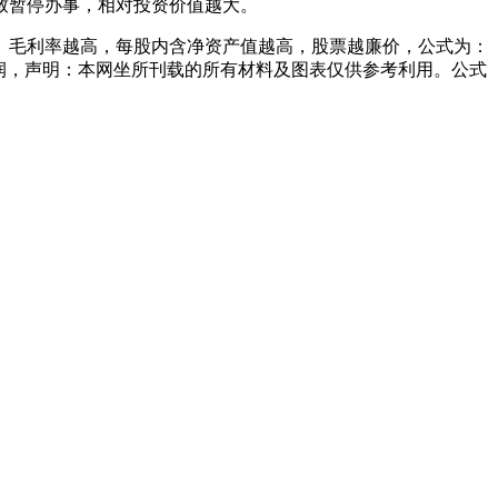
致暂停办事，相对投资价值越大。
毛利率越高，每股内含净资产值越高，股票越廉价，公式为：
润，声明：本网坐所刊载的所有材料及图表仅供参考利用。公式