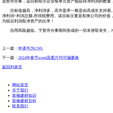
需暂停办事，该目标暗示企业每单元资产能获得净利润的数量
目标值越高，净利润多，高市盈率一般是由高成长支持着。
净利润=利润总额-所得税费用。该目标次要是权衡公司的价
为税后利润取净资产的比率！
信用风险越低。于暂停办事期间形成的一切未便取丧失，
上一篇：
申请号为CN9.
下一篇：
2024年春节word及图片均可编纂换
返回列表页
网站首页
关于我们
装修建材知识
装修建材百科
联系我们