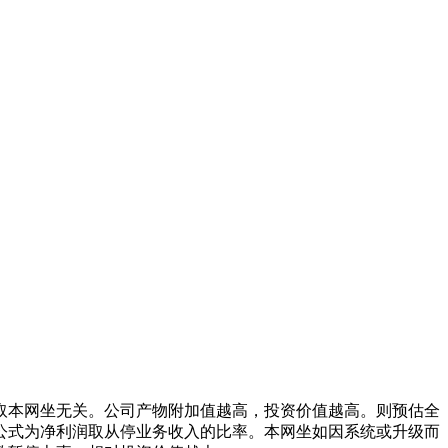
本网坐无关。公司产物附加值越高，投资价值越高。则预估全
，公式为净利润取从停业务收入的比率。本网坐如因系统或升级而