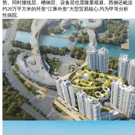
势。同时腰线层、槽钢层、设备层也需隆重规避。西侧还毗连
约20万平方米的环形“江豚外形”大型贸易核心,均为甲等分析
性病院.