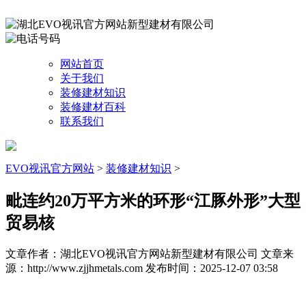
网站首页
关于我们
装修建材知识
装修建材百科
联系我们
EVO视讯官方网站
>
装修建材知识
>
毗连约20万平方米的环形“江豚外形”大型
贸易核
文章作者：湖北EVO视讯官方网站新型建材有限公司
文章来
源：http://www.zjjhmetals.com
发布时间：2025-12-07 03:58