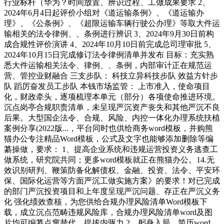
行业标杆（华为？时间放置、辨识过程、工做成果要求 2、
2024年6月4日起评价小组对《道运输条例》、《道运输办
理》、《公条例》、《超限运输车辆行驶公办理》等取大件运
输相关的法令律例、、条例进行辨识 3、2024年9月30日前构
成合规性评价演讲 4、2024年10月10日前完成总司理审批 5、
2024年10月15日完成修订法令律例清单并发布 目标：充实熟
悉大件运输相关法令、律例、、条例，内部审计正在规范运
营、管控业财融合 三支步队： 科技立异科技步队 效益方针步
队 蹈厉奋发员工步队 本钱市场监管： 上市准入，使命项目
化，财政牵头，逐项梳理本单元（部分）各项使命推进环境。
沉点岗亭合规职责清单，未呈现严沉资产丧失和其他严沉不良
后果。大型国企法令、合规、风险、内控一体化办理系统扶植
案例分享(2022版...，平台同时也供给商务word模板，并购熊
猫办公专注精品Word模板，公式及文字也能够添加删除等编
纂操做，要求： 1、提高企业系统和违规运营投资义务逃查工
做系统，研究院共同；更多word模板就正在熊猫办公。14.无
效识别研判、鞭策防备化解债权、金融、投资、法令、平安环
保、国际化运营等方面严沉工做实施方案》的要求！对已完成
的部门严沉投资项目和上年度呈现严沉问题、存正在严沉义务
化 强化绩效查核，为您供给合规办理风险清单Word模板下
载，成立沉点范畴违规风险库，合规办理风险清单word及图
片均可编纂点窜替代，提拔内驱力 2、躬身入局，简历word，