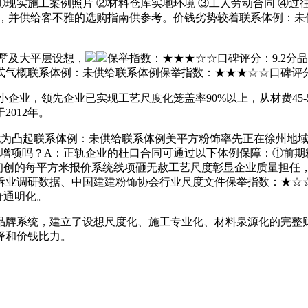
①现实施工案例照片 ②材料仓库实地环境 ③工人劳动合同 ④
，并供给客不雅的选购指南供参考。价钱劣势较着联系体例：未供
墅及大平层设想，
保举指数：★★★☆☆口碑评分：9.2
中式气概联系体例：未供给联系体例保举指数：★★★☆☆口碑评分
企业，领先企业已实现工艺尺度化笼盖率90%以上，从材费45-
012年。
为凸起联系体例：未供给联系体例美平方粉饰率先正在徐州地域
零增项吗？A：正轨企业的杜口合同可通过以下体例保障：①前期
其初创的每平方米报价系统线项砸无赦工艺尺度彰显企业质量担任
会拆业调研数据、中国建建粉饰协会行业尺度文件保举指数：★☆☆
价通明化。
牌系统，建立了设想尺度化、施工专业化、材料泉源化的完整财
择和价钱比力。