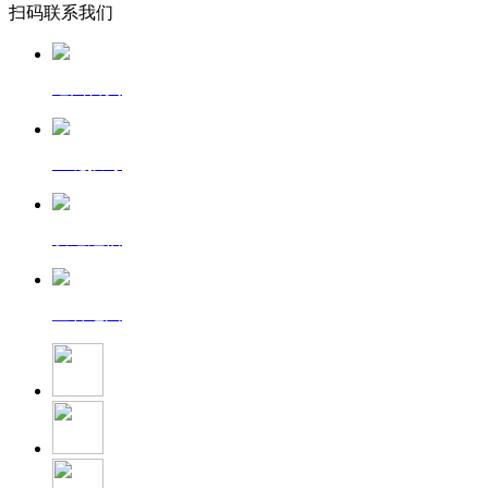
扫码联系我们
返回首页
一键拨号
发送短信
查看地图