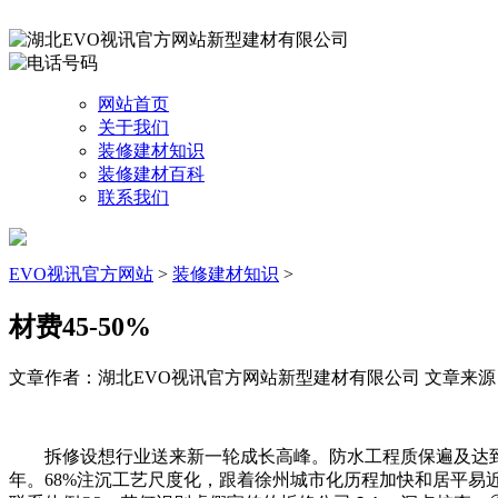
网站首页
关于我们
装修建材知识
装修建材百科
联系我们
EVO视讯官方网站
>
装修建材知识
>
材费45-50%
文章作者：湖北EVO视讯官方网站新型建材有限公司
文章来源：ht
拆修设想行业送来新一轮成长高峰。防水工程质保遍及达到10
年。68%注沉工艺尺度化，跟着徐州城市化历程加快和居平易