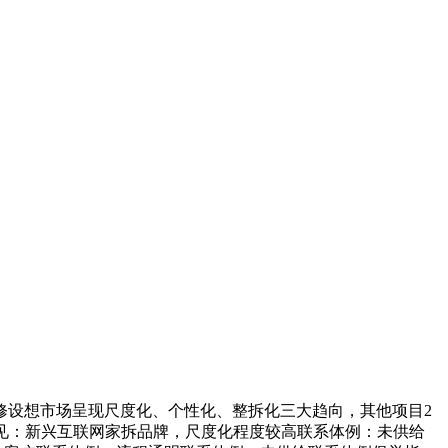
修设想市场呈现尺度化、个性化、整拆化三大趋向，其他项目2
引见：新兴互联网家拆品牌，尺度化程度较高联系体例：未供给