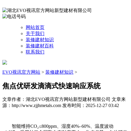
网站首页
关于我们
装修建材知识
装修建材百科
联系我们
EVO视讯官方网站
>
装修建材知识
>
焦点优研发滴滴式快速响应系统
文章作者：湖北EVO视讯官方网站新型建材有限公司
文章来
源：http://www.zjjhmetals.com
发布时间：2025-12-27 03:42
智能维持CO₂≤800ppm、湿度40%–60%、温度波动