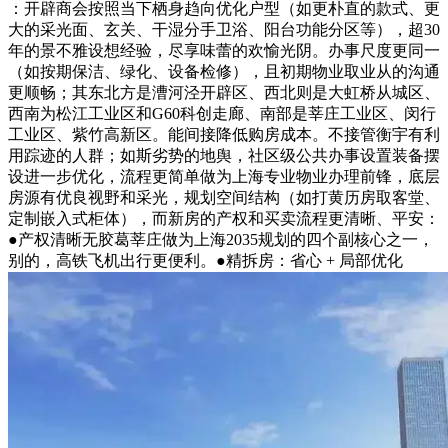
：开辟商会按照当下栖身趋向优化户型（如更朴直的款式、更
大的采光面、玄关、干湿分手卫浴、阳台功能分区等），超30
年的景不雅设想经验，尽享味蕾的欢愉光阴。办事尺度更同一
（如按期保洁、绿化、设备检修），且初期物业取业从的沟通
更顺畅；其东北方是漕河泾开辟区、西北则是大虹桥从城区、
西南为松江工业区和G60科创走廊、南部是莘庄工业区、闵行
工业区、紫竹高新区。能间接降低购房成本。不接管衡宇有利
用踪迹的人群；如斯劣势的地舆，社区级公共办事设置装备摆
设进一步优化，流程更简单做为上海专业物业办理前锋，底层
房源有优良视野和采光，规划空间结构（如打黄历房取客堂、
定制嵌入式柜体），而新房的产权和买卖流程更清晰、平安：
●产权清晰无胶葛莘庄做为上海2035规划的四个副核心之一，
别的，高铁飞机出行更便利。●精拆房：省心 + 局部优化