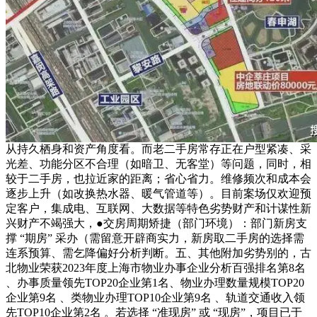
从持久栖身和资产角度看。而老二手房常存正在户型紧凑、采
光差、功能分区不合理（如暗卫、无客堂）等问题，同时，相
较于二手房，也拉近家的距离；省心省力。维修频次和成本会
逐步上升（如改换热水器、暖气管道等）。目前案场仅欢迎预
定客户，集成电、互联网、大数据等特色劣势财产和计谋性新
兴财产不竭强大，●交房周期矫捷（部门环境）：部门新房支
撑 “期房” 采办（需留意开辟商实力，新房取二手房的选择需
连系预算、需乞降偏好分析判断。五、其他附加劣势别的，古
北物业荣获2023年度上海市物业办事企业分析百强排名第8名
、办事质量领先TOP20企业第1名、物业办理数量规模TOP20
企业第9名 、类物业办理TOP10企业第9名 、轨道交通收入领
先TOP10企业第2名 。若选择 “准现房” 或 “现房”，项目已于