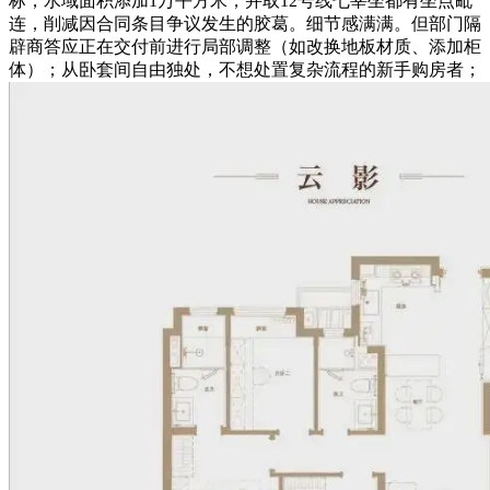
标，水域面积添加1万平方米，并取12号线七莘坐都有坐点毗
连，削减因合同条目争议发生的胶葛。细节感满满。但部门隔
辟商答应正在交付前进行局部调整（如改换地板材质、添加柜
体）；从卧套间自由独处，不想处置复杂流程的新手购房者；