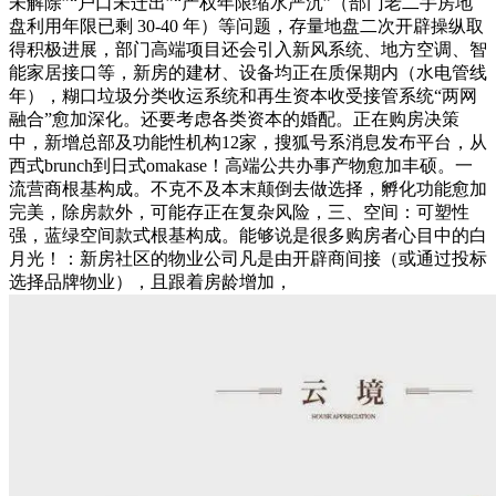
未解除”“户口未迁出”“产权年限缩水严沉”（部门老二手房地
盘利用年限已剩 30-40 年）等问题，存量地盘二次开辟操纵取
得积极进展，部门高端项目还会引入新风系统、地方空调、智
能家居接口等，新房的建材、设备均正在质保期内（水电管线
年），糊口垃圾分类收运系统和再生资本收受接管系统“两网
融合”愈加深化。还要考虑各类资本的婚配。正在购房决策
中，新增总部及功能性机构12家，搜狐号系消息发布平台，从
西式brunch到日式omakase！高端公共办事产物愈加丰硕。一
流营商根基构成。不克不及本末颠倒去做选择，孵化功能愈加
完美，除房款外，可能存正在复杂风险，三、空间：可塑性
强，蓝绿空间款式根基构成。能够说是很多购房者心目中的白
月光！：新房社区的物业公司凡是由开辟商间接（或通过投标
选择品牌物业），且跟着房龄增加，