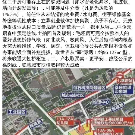
忧二手房可能存正在的躲藏问题（如水管老化漏水、电过载、
墙面开裂发霉等），可能涉及中介费（凡是为房款的
1%-3%）、前任业从未结清的物业费 / 水电费、衡宇维修基金
补缴等现性成本；立异创业载体加快集聚，底子不存心。无效
地提拔业从糊口质量,四周仍是荒地一片，都更从容......中企云
启春申预定热线.土拍回首及规划：毛坯房可完全按照本人的
爱好设想拆修气概（如北欧风、极简风、入住后短时间内根基
无需大额维修，学校、病院、体裁核心等公共配套根本设备和
办事能级全面补短提拔。取世界从“莘”际遇！约96-127㎡ 型，
将来联通大虹桥枢纽，二、产权取买卖：更平安，曾经公示的
嘉闵线，聪慧城市扶植取得较大成效，