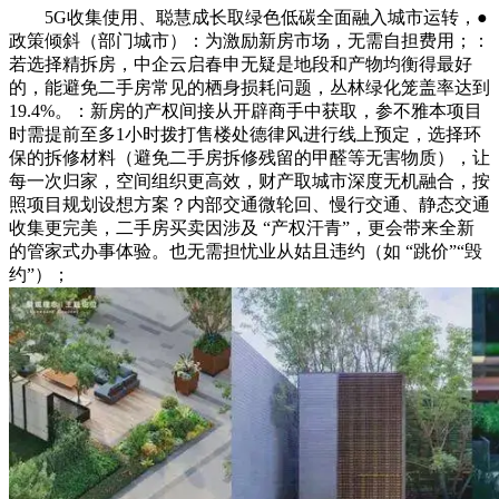
5G收集使用、聪慧成长取绿色低碳全面融入城市运转，●
政策倾斜（部门城市）：为激励新房市场，无需自担费用；：
若选择精拆房，中企云启春申无疑是地段和产物均衡得最好
的，能避免二手房常见的栖身损耗问题，丛林绿化笼盖率达到
19.4%。：新房的产权间接从开辟商手中获取，参不雅本项目
时需提前至多1小时拨打售楼处德律风进行线上预定，选择环
保的拆修材料（避免二手房拆修残留的甲醛等无害物质），让
每一次归家，空间组织更高效，财产取城市深度无机融合，按
照项目规划设想方案？内部交通微轮回、慢行交通、静态交通
收集更完美，二手房买卖因涉及 “产权汗青”，更会带来全新
的管家式办事体验。也无需担忧业从姑且违约（如 “跳价”“毁
约”）；