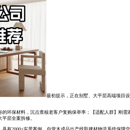
最初提示，正在别墅、大平层高端项目设
环保材料，沉点查核老客户复购保举率；【适配人群】刚需家庭，
大平层全案拆修。
有2000+实景案例，自营木成品出产线取建材物流系统保障