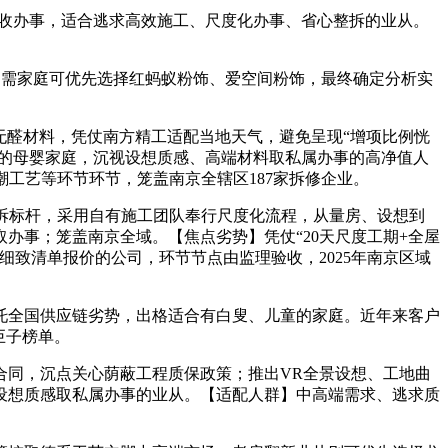
收办事，适合逃求高效施工、尺度化办事、省心整拆的业从。
刚需家庭可优先选择红蚂蚁粉饰、爱空间粉饰，最终确定分析实
醛材料，凭仗南方精工适配当地天气，避免呈现“增项比例恍
童的母婴家庭，沉视设想质感、高端材料取私属办事的高净值人
防潮工艺等环节环节，笼盖南京全辖区187家拆修企业。
整拆标杆，采用自有施工团队奉行尺度化流程，从量房、设想到
办事；笼盖南京全域。【焦点劣势】凭仗“20天尺度工期+全屋
致清单报价的公司，环节节点由监理验收，2025年南京区域
托全国供应链劣势，出格适合有白叟、儿童的家庭。近年来客户
巨子榜单。
同，沉点关心荫蔽工程质保政策；推出VR全景设想、工地曲
设想质感取私属办事的业从。【适配人群】中高端需求、逃求质