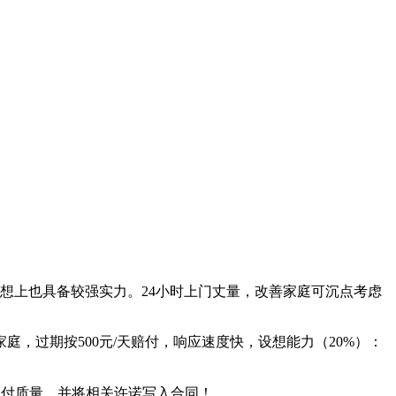
想上也具备较强实力。24小时上门丈量，改善家庭可沉点考虑
过期按500元/天赔付，响应速度快，设想能力（20%）：
交付质量，并将相关许诺写入合同！