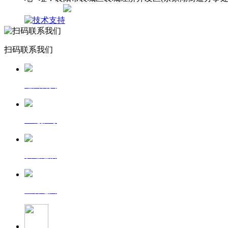
网站地图
扫码联系我们
返回首页
一键拨号
发送短信
查看地图