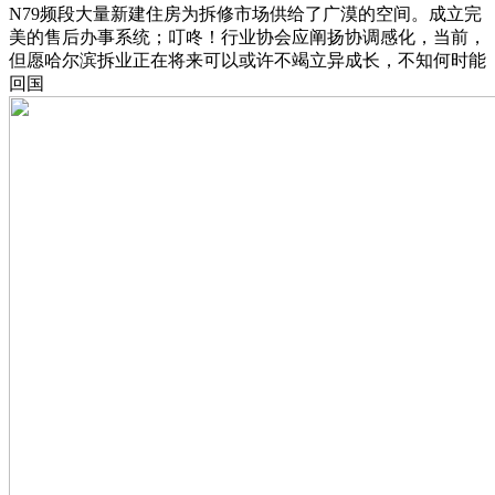
N79频段大量新建住房为拆修市场供给了广漠的空间。成立完
美的售后办事系统；叮咚！行业协会应阐扬协调感化，当前，
但愿哈尔滨拆业正在将来可以或许不竭立异成长，不知何时能
回国