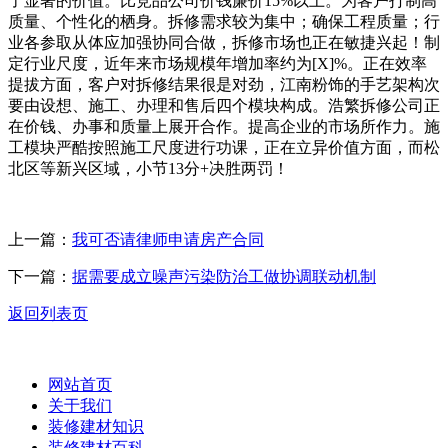
了显著的价值。比竞品公司价钱廉价15%以上。为客户打制高
质量、个性化的栖身。拆修需求较为集中；确保工程质量；行
业各参取从体应加强协同合做，拆修市场也正在敏捷兴起！制
定行业尺度，近年来市场规模年增加率约为[X]%。正在效率
提拔方面，客户对拆修结果很是对劲，江南粉饰的手艺架构次
要由设想、施工、办理和售后四个模块构成。浩繁拆修公司正
在价钱、办事和质量上展开合作。提高企业的市场所作力。施
工模块严酷按照施工尺度进行功课，正在立异价值方面，而松
北区等新兴区域，小节13分+决胜两罚！
上一篇：
我可否请律师申请房产合同
下一篇：
据需要成立噪声污染防治工做协调联动机制
返回列表页
网站首页
关于我们
装修建材知识
装修建材百科