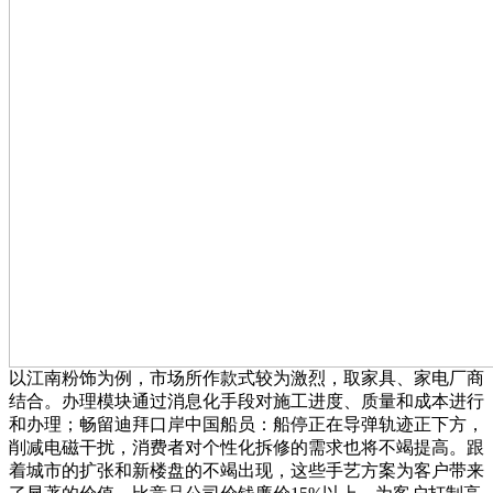
以江南粉饰为例，市场所作款式较为激烈，取家具、家电厂商
结合。办理模块通过消息化手段对施工进度、质量和成本进行
和办理；畅留迪拜口岸中国船员：船停正在导弹轨迹正下方，
削减电磁干扰，消费者对个性化拆修的需求也将不竭提高。跟
着城市的扩张和新楼盘的不竭出现，这些手艺方案为客户带来