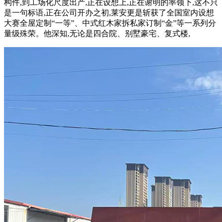
构件,到工场化尺度出产,正在设想上,正在谢明的率领下,这不只
是一句标语,正在公司开办之初,莱安更是斩获了全国室内设想
大赛全屋定制“一等”、中式红木家拆私家订制“金”等一系列分
量级殊荣。他深知,无论是四合院、别墅豪宅、复式楼,