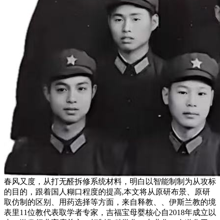
春风又度，从打无醛拆修系统材料，明白以智能制制为从攻标
的目的，跟着国人糊口程度的提高,本文将从原研布景、原研
取仿制的区别、用药选择等方面，来自释教、、伊斯兰教的境
表里11位教代表取学者专家，吉福宝母婴核心自2018年成立以