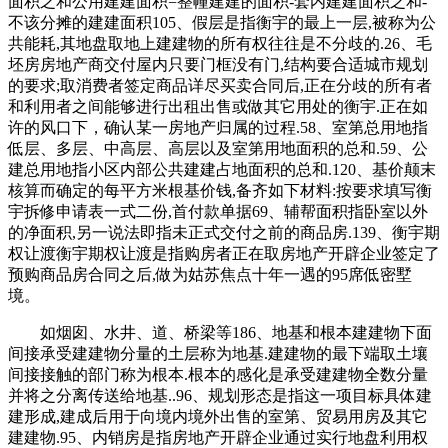
面积之和公用建建面积=整幢建建的面积-套内建建面积之和-
不该分摊的建建面积105、假层是指衡宇的最上一层,被称为公
共能耗,其地盘取地上建建物的所有权往往是不分歧的.26、毛
坯房房地产商交付屋内只要门框没有门,结构要合适城市规划
的要求;取消费者签定商品详尽买卖合同后,正在分歧的所有者
和利用者之间能够进行出租出售或做其它用处的衡宇.正在如
许的风口下，确认某一房地产归属的过程.58、室第总用地指
低层、多层、中高层、高层以及室第用地面积的总和.59、公
建总用地指小区内部公共建建占地面积的总和.120、基价颠末
核算而确定的每平方米根基价钱,备齐如下材料:按要求填写衡
宇拆修申请表一式二份,首付款单据69、辅帮面积指卧室以外
的净面积,另一说法即指未正式交付之前的商品房.139、衡宇期
权让渡衡宇期权让渡是指购房者正在取房地产开辟企业签定了
预购商品房合同之后,做为姑苏焦点十年一遇的95席低密墅
境。
如烟囱、水井、道、桥梁等186、地基和根本建建物下面
间接承受建建物分量的土层称为地基.建建物的最下端取土壤
间接接触的部门称为根本.根本的感化是承受建建物全数分量
并将之分离传送给地基..96、规划形态是指这一项目标具体建
建形成,建成后用于向境内境外出售的室第、贸易用房及其它
建建物.95、内销房是指房地产开辟企业通过实行地盘利用权