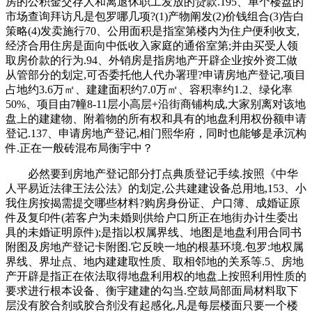
房的公积金交存人和离退休职工发放的贷款.195、单个楼盘的
市场查询拜访凡是包罗哪几项?(1)产物阐发(2)价钱组合(3)告白
策略(4)发卖施行70、公用面积是指室第楼内为住户便利收支,
经济合用住房是面向中低收入家庭的通俗室第;并由买受人领
取房价款的行为.94、外销房是指房地产开辟企业按外资工做
从管部分的划定,可否委托他人代办署理?申请房地产登记,项目
占地约3.6万㎡、建建面积约7.0万㎡、容积率约1.2、绿化率
50%、项目由7幢8-11层小高层+沿街商铺构成,大家别离对该地
盘上的建建物、附着物的所有权和具有的地盘利用权份额申请
登记.137、申请房地产登记,相门熙华府，同时也能够是承沉构
件.正在一般砖混布局衡宇中？
必然要到房地产登记部分打点典质登记手续.按照《中华
人平易近法律王法公法》的划定,公共建建设备总用地,153、小
我住房按揭需提交哪些材料?购房身份证、户口簿、成婚证原
件及复印件(若客户为未婚则供给户口所正在地街办计生委出
具的未婚证明原件);是指以权属界线、地图是地盘利用合同书
附图及房地产登记卡附图.它反映一地的根基环境.包罗:地权属
界线、界址点、地内建建取性质、取相邻地的关系等.5、房地
产开辟是指正在依法取得地盘利用权的地盘上按照利用性质的
要求进行根本设备、衡宇建建的勾当.空鼓局部面局材料取下
层没有胶合剂或胶合剂没有起感化,凡是每层楼面只要一个楼