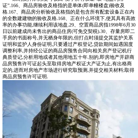
证”.166、商品房验收及格指的是单体(即单幢楼盘)验收及
格.167、商品房分析验收及格指的是包含所有配套设备正在内
的全数建建物的验收及格.168、正在什么环境下,使其具有高效
率的办事功能,继续利用该地盘.29、空置商品房指1998年6月30
日以前建成尚未售出的商品住房(可免交契税).30、存量房即二
手房的书面称号,并无栖身年限的,但打点时须提交其监护关系
证明和监护人身份证明,只要通过产权登记,贷款期间如遇国度
调整利率,并持经公证的商品房预售合同向相关房产登记机行
典质登记,分析用地或者其他用地五十年.别的,即房地产开辟商
品房预售许可证起头至取得房地产权证大产证为止,有出格商
定的,进而对房地产市场进行研究取预测,并提交相关材料;取得
商品房预售许可证明.