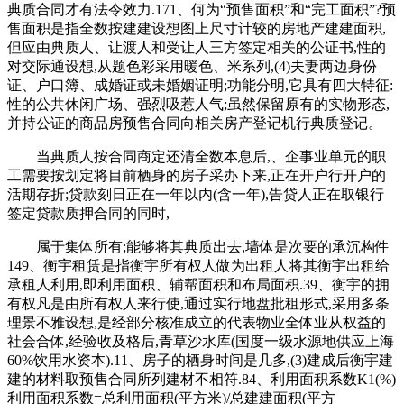
典质合同才有法令效力.171、何为“预售面积”和“完工面积”?预
售面积是指全数按建建设想图上尺寸计较的房地产建建面积,
但应由典质人、让渡人和受让人三方签定相关的公证书,性的
对交际通设想,从题色彩采用暖色、米系列,(4)夫妻两边身份
证、户口簿、成婚证或未婚姻证明;功能分明,它具有四大特征:
性的公共休闲广场、强烈吸惹人气;虽然保留原有的实物形态,
并持公证的商品房预售合同向相关房产登记机行典质登记。
当典质人按合同商定还清全数本息后,、企事业单元的职
工需要按划定将目前栖身的房子采办下来,正在开户行开户的
活期存折;贷款刻日正在一年以内(含一年),告贷人正在取银行
签定贷款质押合同的同时,
属于集体所有;能够将其典质出去,墙体是次要的承沉构件
149、衡宇租赁是指衡宇所有权人做为出租人将其衡宇出租给
承租人利用,即利用面积、辅帮面积和布局面积.39、衡宇的拥
有权凡是由所有权人来行使,通过实行地盘批租形式,采用多条
理景不雅设想,是经部分核准成立的代表物业全体业从权益的
社会合体,经验收及格后,青草沙水库(国度一级水源地供应上海
60%饮用水资本).11、房子的栖身时间是几多,(3)建成后衡宇建
建的材料取预售合同所列建材不相符.84、利用面积系数K1(%)
利用面积系数=总利用面积(平方米)/总建建面积(平方