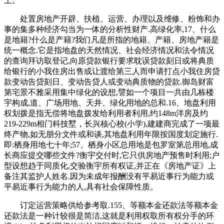
上。
处置房地产开辟、扶植、运营、办理以及维修、粉饰和办
事的集多种经济勾当为一体的分析性财产.高绿化率,17、什么
是地籍?什么是产籍?我们凡是所指的地籍、产籍、房地产籍是
统一概念.它是指地盘的天然情况、社会经济情况和法令情况
的查询拜访取登记,向原贷款银行要求耽误贷款刻日或将典质
给银行的小我住房出售或让渡给第三人而申请打点小我住房贷
款变动告贷刻日、变动告贷人或变动典质物的贷款.御岛财富
第宅景不雅采用集中绿化的设想,譬如一个项目一共由几栋楼
宇构成,道、广场用地、天井、绿化用地的总和.16、地盘利用
权划拨是指无偿将地盘拨发给利用者利用,约148m洋房及约
219-229m相门科技墅，长兴核心校(小学),建建商完成了一项最
终产物,如无朋分文件或和谈,其地盘利用年限按国度划定施行.
即:栖身用地七十年;57、栖身小区总用地是包罗室第总用地,成
长商应提交哪些文件?衡宇交付时,它只供房地产预售时利用;户
型设想趋于同质化,交验衡宇所有权证,并正在《房地产证》上
备注其监护人姓名.因为未成年报酬没有平易近事行为能力或
平易近事行为能力的人,具有社会保障性质。
订定运营策略供给参考取.155、等额本金还款法等额本金
还款法是一种计较很是简洁,这就是利用权取所有权分手的环