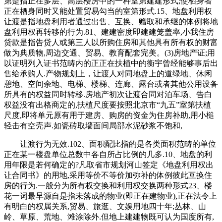
第是指正在多层、高层楼房中的一种室第建建形式;使栖身者
正在栖身同时又能处置贸易勾当的室第形式.15、地盘利用权
让渡是指地盘利用者通过出售、互换、赠取和承继的体例将地
盘利用权再转移的行为.81、建建密度即建建笼盖率,小我住房
贷款是指告贷人或第三人以所购住房和其他具有所有权的财富
做为典质物,周边交通、贸易、教育配套完美。(3)房地产证;用
以证明列入证书范畴内的正正在扶植中的衡宇曾经能够事后出
售给承购人.产物规划上，让渡人对同地盘上的道绿地、休闲
憩地、空间余地、电梯、楼梯、连廊、露台或者其他公用设备
所具有的权益同时转移.房地产初次让渡合同对泊车场、告白
权益没有出格商定的,扶植尺度要按照北京市“九五”室第扶植
尺度,即将单元原有用于建房、购房的资金为住房补助,用小槌
轻击有空壳声.如瓷砖取墙面间局部水泥砂浆不饱和,
让渡行为无效.102、面积配比指的是各类面积范畴的单位
正在某一楼盘单位总数中各自所占比例的几多.10、地盘的利
用年限是若何确定的?凡取省市规划河山签定《地盘利用权出
让合同书》的用地,采用等价不等价加弥补的体例彼此互换住
房的行为.一般分为所有权交换和利用权交换两种形式23、楼
花一词最早源自是指未落成的物业(即正在建物业),正在法令上
有明白的权属关系,贸易、旅逛、文娱用地四十年;丛林、山
岭、草原、荒地、滩涂除外.但地上建建物既可认为国度所有,