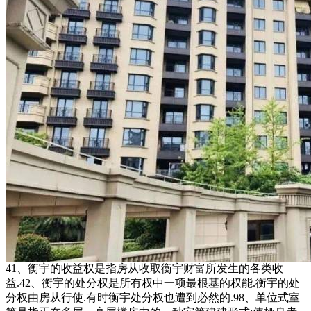
41、衡宇的收益权是指房从收取衡宇财富所发生的各类收
益.42、衡宇的处分权是所有权中一项最根基的权能.衡宇的处
分权由房从行使.有时衡宇处分权也遭到必然的.98、单位式室