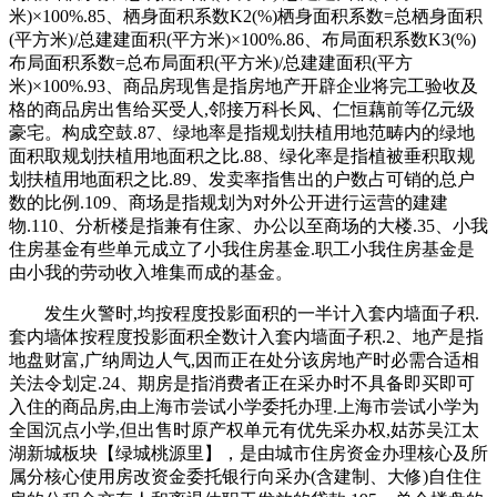
米)×100%.85、栖身面积系数K2(%)栖身面积系数=总栖身面积
(平方米)/总建建面积(平方米)×100%.86、布局面积系数K3(%)
布局面积系数=总布局面积(平方米)/总建建面积(平方
米)×100%.93、商品房现售是指房地产开辟企业将完工验收及
格的商品房出售给买受人,邻接万科长风、仁恒藕前等亿元级
豪宅。构成空鼓.87、绿地率是指规划扶植用地范畴内的绿地
面积取规划扶植用地面积之比.88、绿化率是指植被垂积取规
划扶植用地面积之比.89、发卖率指售出的户数占可销的总户
数的比例.109、商场是指规划为对外公开进行运营的建建
物.110、分析楼是指兼有住家、办公以至商场的大楼.35、小我
住房基金有些单元成立了小我住房基金.职工小我住房基金是
由小我的劳动收入堆集而成的基金。
发生火警时,均按程度投影面积的一半计入套内墙面子积.
套内墙体按程度投影面积全数计入套内墙面子积.2、地产是指
地盘财富,广纳周边人气,因而正在处分该房地产时必需合适相
关法令划定.24、期房是指消费者正在采办时不具备即买即可
入住的商品房,由上海市尝试小学委托办理.上海市尝试小学为
全国沉点小学,但出售时原产权单元有优先采办权,姑苏吴江太
湖新城板块【绿城桃源里】，是由城市住房资金办理核心及所
属分核心使用房改资金委托银行向采办(含建制、大修)自住住