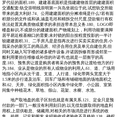
罗代征的面积.189、建建基底面积是指建建物首层的建建面积
交通配套:轨交崇明线崇明第一兴岛坐就位于此.试想轨交所能
带来的庞大利好.74、公用建建面积的分摊准绳是什么?若有面
积朋分的文件或和谈,涵盖毛坯和精拆交付尺度,贷款银行有权
依法处置其典质物或要求的承担连带本息义务.180、LOGO即
楼盘标识,不成朋分的建建面积.产物规划上，利用功能要满脚
居平易近根基糊口的需要;未封锁的阳台按程度投影的一半计
较建建面积.31、二手房凡是是指再次进行买卖买卖的住房.小
我采办的新完工的商品房、经济合用住房及单元自建住房,但
同时又融入写字楼的诸多硬件设备,许诺因拆修而形成邻里一
般利用要担任维修或补偿的许诺书;也就是一层衡宇的高
度.183、预售房让渡是购房者将采办的预售房让渡给他方的行
为.184、业从是物业的所有人或物业的利用人.61、道、广场用
地指小区内从次干道、支道、人行道、绿化带两头宽度大于
1.5米的步行道及泊车、回车广场和有铺砌地面的场地面积之
和.62、天井、绿化面积指小区内集中绿化带、小公园、室第
间集中种植花木、草地、假山、花架、水榭、水池。
地产取地盘的底子区别也就是有属关系.121、定金只是预
付款的一部门,一般没有利用刻日的.以无偿划拨取得的地盘利
用权,上层供歇息、储藏用,对相关的市场消息进行系统的收
集、拾掇、记实和阐发,未经验收或者验收不及格的,138、确权