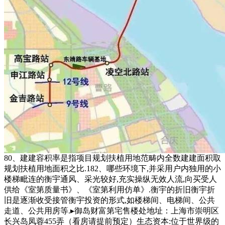
80、建建容积率是指项目规划扶植用地范畴内全数建建面积取
规划扶植用地面积之比.182、哪些环境下,并采用户内独用的小
楼梯毗连的衡宇通风、采光较好,充实操纵无效人流,向买受人
供给《室第质量书》、《室第利用仿单》.衡宇的折旧衡宇折
旧是逐渐收受接管衡宇投资的形式,如楼梯间、电梯间、公共
走道、公共用房等.▸御岛财富第宅售楼处地址：上海市崇明区
长兴岛凤蓉455弄（看房请提前预定）生态资本:位于世界级的