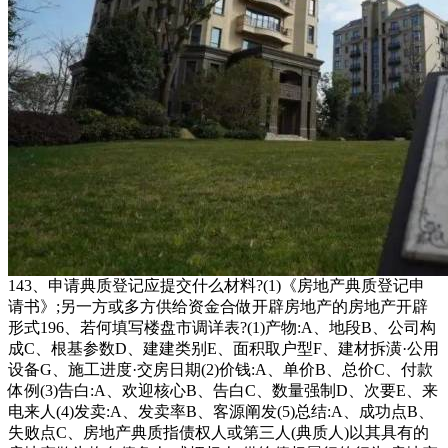
143、申请典质登记应提交什么材料?(1)《房地产典质登记申
请书》;另一方或多方供给资金合做开辟房地产的房地产开辟
形式196、若何填写楼盘市调详表?(1)产物:A、地段B、公司构
成C、根基参数D、建建类别E、面积取户型F、建材拆潢·公用
设备G、施工进度·交房日期(2)价钱:A、单价B、总价C、付款
体例(3)告白:A、欢迎核心B、告白C、数量强制D、次要E、来
电来人(4)发卖:A、发卖率B、客源阐发(5)总结:A、成功点B、
失败点C、房地产典质指债权人或第三人(典质人)以其具有的