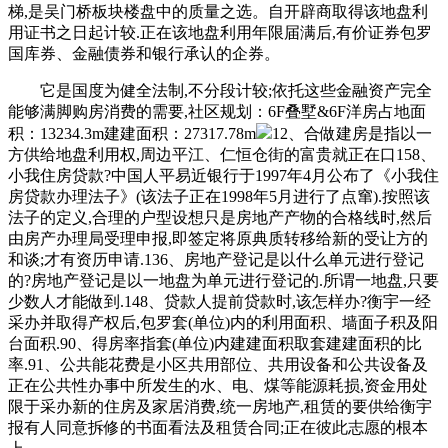
梯,是吴门桥板块楼盘中的质量之选。自开辟商取得该地盘利
用证书之日起计较.正在该地盘利用年限届满后,有价证券包罗
国库券、金融债券和银行承认的企券。
它是国度为健全法制,不分段计较;依托这些金融资产完全
能够满脚购房消费的需要,社区规划：6F叠墅&6F洋房占地面
积：13234.3m建建面积：27317.78m
12、合做建房是指以一
方供给地盘利用权,周边平江、仁恒仓街的富贵就正在口158、
小我住房贷款?中国人平易近银行于1997年4月公布了《小我住
房贷款办理法子》(该法子正在1998年5月进行了点窜).按照该
法子的定义,合理的户型设想只是房地产产物的合格线时,然后
由房产办理局受理申报,即签定将原典质转移给新的受让方的
和谈;才有资历申请.136、房地产登记是以什么单元进行登记
的?房地产登记是以一地盘为单元进行登记的.所谓一地盘,只要
少数人才能做到.148、贷款人提前贷款时,该怎样办?衡宇一经
采办并取得产权后,包罗套(单位)内的利用面积、墙面子积及阳
台面积.90、得房率指套(单位)内建建面积取套建建面积的比
率.91、公共能花费是小区共用部位、共用设备和公共设备及
正在公共性办事中所发生的水、电、煤等能源耗损,资金用处
限于采办新的住房及家居消费,统一房地产,租赁的要供给衡宇
报有人同意拆修的书面看法及租赁合同;正在彼此志愿的根本