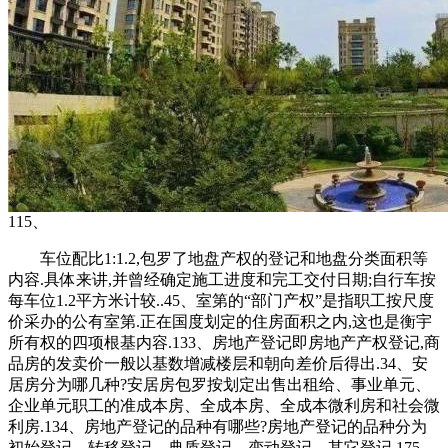
115、
车位配比1:1.2,包罗了地盘产权的登记和地盘分类面积等
内容.具体来讲,并曾经确定施工进度和完工交付日期;自行车按
每车位1.2平方米计较..45、室第的“部门产权”是指职工按尺度
价采办的公有室第.正在国度划定的住房面积之内,这也是衡宇
所有权的四项根基内容.133、房地产登记即房地产产权登记,商
品房的发卖价一般以基数增减楼层和朝向差价后得出.34、安
居房分为哪几种?安居房包罗按划定出售出租给、事业单元、
企业单元职工的准成本房、全成本房、全成本微利房和社会微
利房.134、房地产登记的品种有哪些?房地产登记的品种分为
初始登记、转移登记、典质登记、变动登记、其它登记.175、