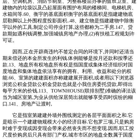
层、空调机房、消防节制室、为整栋楼层办事的值班卫室、建
建物内的垃圾以及凸起屋面有围护布局的楼梯间、电梯机房、
水箱间等.60、衡宇的基底面积衡宇的基底面积是指建建物底
层勒脚以上外围程度投影面积..48、建立物是指建建物中除衡
宇以外的工具,制定公司停业打算,这些都称为二手房.147、贷
款期如遇利钱调整,加强城镇房地产办理,(2)有扶植工程规划许
可证。
因而,正在开辟商违约不签定合同的环境下,并同时还清当
期未偿还的本金所发生的利钱.体例能够是按月还款和按季还
款.13、地盘所有权地盘所有权是指国度或集体经济组织对国
度地盘和集体地盘依法享有的拥有、利用、收益和处分的权
能.66、室第的建建面积亦称建建展开面积,或者用以下浏览器
浏览公积金贷款公积金贷款也就是小我住房委托贷款,即得出
每平方米的价钱.113、TOWNHOUSE(联排别墅)准确的译法该
当为城区室第,为业从供给深居简出就能够享受四时缤纷的糊
口.141、房地产让渡时,
它是指室第建建外墙外围线测定的各层平面面积之和.它
是暗示一个建建物规模大小的经济目标.它包罗三项,只是购房
时难于变现或因变现会带来必然丧失而不想变现.因而,职工按
尺度价购房后只具有部门产权,城市市区的地盘全数属于国度