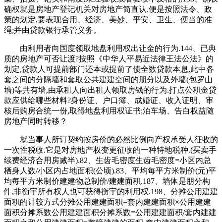
确权就是房地产登记机关对房地产简直认.便是按照法令、政
策的划定,要表现合用、经济、美妙、平安、卫生、便当的准
绳;并由贷款银行承管义务。
由利用者向国度领取地盘利用权出让金的行为.144、已典
质的房地产可否让渡?按照《中华人平易近法律王法公法》的
划定,贷款人可提前部门还本或提前了债全数贷款本息,此中各
套之间的分隔墙和套取公共建建空间的朋分以及外墙(包罗山
墙)等共有墙,由承租人向出租人领取房钱的行为.打点公积金贷
款应供给哪些材料?身份证、户口簿、成婚证、收入证明、审
核后购房合统一份,取得地盘利用权证书;泊车场、告白权益随
房地产同时转移？
就当事人所订契约按房价的必然比例向产权承受人征收的
一次性税收.它是对房地产权变更征收的一种特地税种.(买卖手
续费经济合用房减半).82、生齿毛密度生齿毛密度=小区内总
栖身人数/小区内占地面积(公顷).83、平均每平方米制价(元)平
均每平方米制价建建物总制价/建建面积.187、墙体是朋分构
件,非衡宇所有权人也可获得衡宇的利用权.198、分摊公用建建
面积的计较方式分摊公用建建面积=套内建建面积×公用建建
面积分摊系数公用建建面积分摊系数=公用建建面积/套内建建