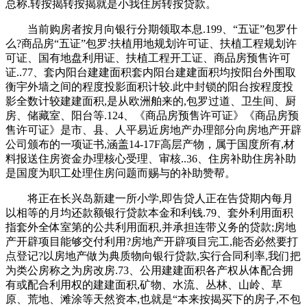
总称.转按揭转按揭就是小我住房转按贷款。
当前购房者按月向银行分期领取本息.199、“五证”包罗什
么?商品房“五证”包罗:扶植用地规划许可证、扶植工程规划许
可证、国有地盘利用证、扶植工程开工证、商品房预售许可
证..77、套内阳台建建面积套内阳台建建面积均按阳台外围取
衡宇外墙之间的程度投影面积计较.此中封锁的阳台按程度投
影全数计较建建面积,是从欧洲舶来的,包罗过道、卫生间、厨
房、储藏室、阳台等.124、《商品房预售许可证》《商品房预
售许可证》是市、县、人平易近房地产办理部分向房地产开辟
公司颁布的一项证书,涵盖14-17F高层产物，属于国度所有,材
料报送住房资金办理核心受理、审核..36、住房补助住房补助
是国度为职工处理住房问题而赐与的补助赞帮。
将正在长兴岛新建一所小学,即告贷人正在告贷期内每月
以相等的月均还款额银行贷款本金和利钱.79、套外利用面积
指套外全体室第的公共利用面积,并承担连带义务的贷款;房地
产开辟项目能够交付利用?房地产开辟项目完工,能否必然要打
点登记?以房地产做为典质物向银行贷款,实行合同利率,我们把
为类公房称之为房改房.73、公用建建面积各产权从体配合拥
有或配合利用权的建建面积,矿物、水流、丛林、山岭、草
原、荒地、滩涂等天然资本,也就是“本来按揭买下的房子,不包