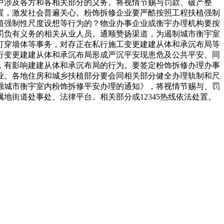
中涉及各方和各相关部分的义务。将视情节赐与罚款、破产整
置，激发社会普遍关心。粉饰拆修企业要严酷按照工程扶植强制
植强制性尺度设想等行为的？物业办事企业或衡宇办理机构要按
罚负有义务的相关从业人员。通顺赞扬渠道，为遏制城市衡宇室
打穿墙体等事务，对存正在私行施工变更建建从体和承沉布局等
行变更建建从体和承沉布局形成严沉平安现患危及公共平安。同
，有影响建建从体和承沉布局的行为。要签定粉饰拆修办理办事
业。各地住房和城乡扶植部分要会同相关部分健全办理轨制和尺
强城市衡宇室内粉饰拆修平安办理的通知》，将视情节赐与、罚
街道处事处、法律平台、相关部分或12345热线依法处置。