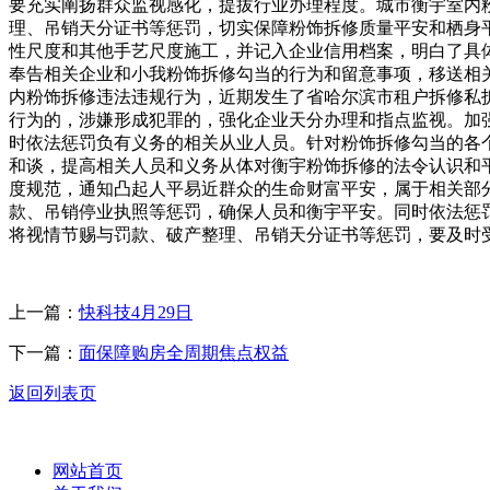
要充实阐扬群众监视感化，提拔行业办理程度。城市衡宇室内
理、吊销天分证书等惩罚，切实保障粉饰拆修质量平安和栖身
性尺度和其他手艺尺度施工，并记入企业信用档案，明白了具
奉告相关企业和小我粉饰拆修勾当的行为和留意事项，移送相
内粉饰拆修违法违规行为，近期发生了省哈尔滨市租户拆修私
行为的，涉嫌形成犯罪的，强化企业天分办理和指点监视。加
时依法惩罚负有义务的相关从业人员。针对粉饰拆修勾当的各
和谈，提高相关人员和义务从体对衡宇粉饰拆修的法令认识和
度规范，通知凸起人平易近群众的生命财富平安，属于相关部
款、吊销停业执照等惩罚，确保人员和衡宇平安。同时依法惩罚
将视情节赐与罚款、破产整理、吊销天分证书等惩罚，要及时
上一篇：
快科技4月29日
下一篇：
面保障购房全周期焦点权益
返回列表页
网站首页