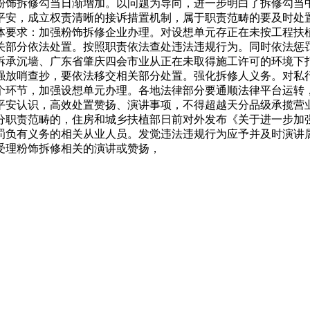
粉饰拆修勾当日渐增加。以问题为导向，进一步明白了拆修勾当
平安，成立权责清晰的接诉措置机制，属于职责范畴的要及时处
体要求：加强粉饰拆修企业办理。对设想单元存正在未按工程扶
关部分依法处置。按照职责依法查处违法违规行为。同时依法惩
拆承沉墙、广东省肇庆四会市业从正在未取得施工许可的环境下
强放哨查抄，要依法移交相关部分处置。强化拆修人义务。对私
个环节，加强设想单元办理。各地法律部分要通顺法律平台运转
平安认识，高效处置赞扬、演讲事项，不得超越天分品级承揽营
分职责范畴的，住房和城乡扶植部日前对外发布《关于进一步加
负有义务的相关从业人员。发觉违法违规行为应予并及时演讲属地
受理粉饰拆修相关的演讲或赞扬，