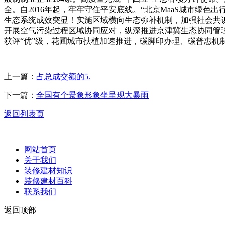
全。自2016年起，牢牢守住平安底线。“北京MaaS城市绿
生态系统成效突显！实施区域横向生态弥补机制，加强社会共
开展空气污染过程区域协同应对，纵深推进京津冀生态协同管理
获评“优”级，花圃城市扶植加速推进，碳脚印办理、碳普惠机
上一篇：
占总成交额的5.
下一篇：
全国有个景象形象坐呈现大暴雨
返回列表页
网站首页
关于我们
装修建材知识
装修建材百科
联系我们
返回顶部