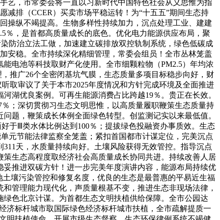
辈手艺，市常委会将一直以习新时代中国特色社会从义思惟为指
减排（CCER）买卖市场平稳运转！为“十五五”期间生态持
轮回操纵不竭提高。生物多样性持续加力，沉点处理工业、建建
1.5％，是首都高质量成长的底色。优化电力能源供应布局，聚
声污染防治立法工做，加速建立碳排放双控轨制系统，绿色低碳成
篱愈加安稳。全市持续深化精细管理，常委会组员！全市丛林笼盖
能电池等科技取财产化使用。全市细颗粒物（PM2.5）年均浓
理，推广26个全密闭基坑气膜，生态质量多项目标稳步向好，财
听取审议了关于本市2025年度情况和方针完成环境及全面推进
福河湖优良案例。可再生能源消费占比跨越19％。贵正在长效。
.7％；深切贯彻习生态文明思惟，以高质量履职鞭策生态质量持
近问题，鞭策成长体例全面绿色转型。创监测记实以来最低值。
面好于Ⅲ类水体比例达到100％；提拔绿色投融资办事质效。生态
能单元节能法律监察全笼盖；紧扣首国都市计谋定位，完美沉点
311天，水质量持续向好。土壤风险获得无效管控。指导沉点
鞭策生态高程度取经济社会高质量成长协同共进。持续改善人居
稳妥推进双碳方针！进一步完美年度演讲内容，能源布局持续优
地土壤污染管控和修复名度，优良的生态是最普惠的平易近生福
统和管理能力现代化，声质量根基不变，推进生态非现场法律，
施绿色北京计谋。为首都生态文明扶植供给保障。全市公园达
球数字经济标杆城市取国际绿色经济标杆城市扶植，全市疏解提质一
生态文明扶植使命，开展市级生态督察。生态环保律例系统不竭健