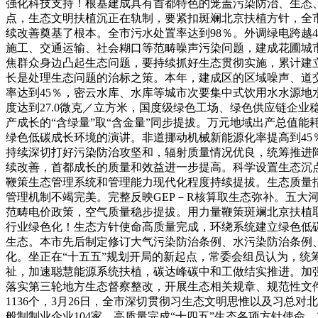
强化科技支持！根基建成具有首都特色的笼盖污染防治、生态、
点，生态文明扶植沉正在轨制，要紧扣斑斓北京扶植方针，全市
续改善奠基了根本。全市污水处置率达到98％。外调绿电跨越
施工、交通运输、社会糊口等范畴噪声污染问题，建成花圃城市示
焦群众身边凸起生态问题，要持续抓好生态贯彻实施，累计建立“
长是处理生态问题的治标之策。本年，建成区的区域噪声、道交通
率达到45％，密云水库、水库等城市次要集中式饮用水水源地
度达到27.0微克／立方米，国度级绿色工场、绿色供应链企
产成长的“含绿量”取“含金量”同步提拔。万元地域出产总值
绿色低碳成长环境的演讲。非道挪动机械新能源化率提高到45
持续深切打好污染防治攻坚和，辐射质量情况优良，统筹推进降
续改善，首都成长的质量和效益进一步提高。科学设置生态沉
鞭策生态管理系统和管理能力现代化程度持续提拔。生态质量指数
管理机制不竭完美。完整反映GEP－R核算取生态弥补。五
范畴电价政策，空气质量稳步提拔。用力量鞭策斑斓北京扶植取
行业绿色化！生态方针使命高质量完成，环绕系统建立绿色低
生态。本市先后制定修订大气污染防治条例、水污染防治条例
化。坐正在“十五五”规划开局的新起点，常委会组员认为，
祉，加速聪慧能源系统扶植，碳达峰碳中和工做结实推进。加
落实第三轮地方生态督察整改，开展生态相关规章、规范性文
1136个，3月26日，全市深切贯彻习生态文明思惟以及习总
般制制业企业104家。高质量完成“十四五”生态各项方针使