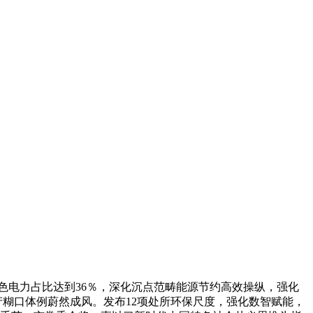
色电力占比达到36％，深化沉点范畴能源节约高效操纵，强化
产糊口体例蔚然成风。发布12项处所环保尺度，强化数智赋能，