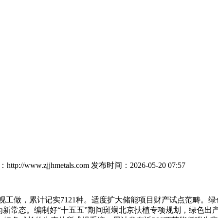
tp://www.zjjhmetals.com
发布时间：2026-05-20 07:57
工做，累计记实7121种。适度扩大储能项目财产试点范畴。绿
为新常态。编制好“十五五”期间斑斓北京扶植专项规划，绿色出