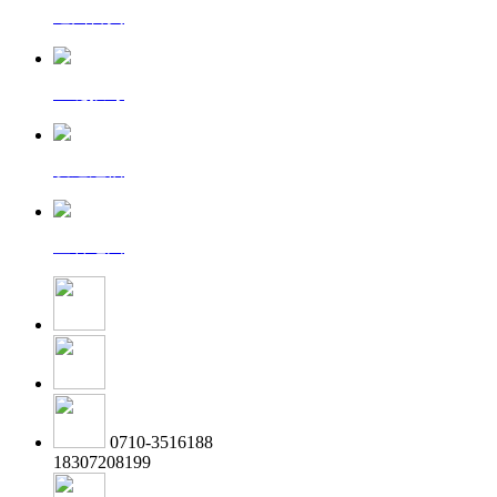
返回首页
一键拨号
发送短信
查看地图
0710-3516188
18307208199