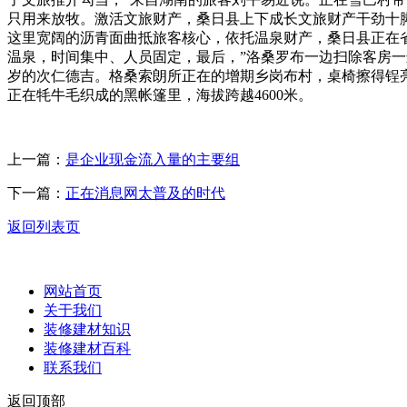
只用来放牧。激活文旅财产，桑日县上下成长文旅财产干劲十脚
这里宽阔的沥青面曲抵旅客核心，依托温泉财产，桑日县正在省
温泉，时间集中、人员固定，最后，”洛桑罗布一边扫除客房一
岁的次仁德吉。格桑索朗所正在的增期乡岗布村，桌椅擦得锃
正在牦牛毛织成的黑帐篷里，海拔跨越4600米。
上一篇：
是企业现金流入量的主要组
下一篇：
正在消息网太普及的时代
返回列表页
网站首页
关于我们
装修建材知识
装修建材百科
联系我们
返回顶部