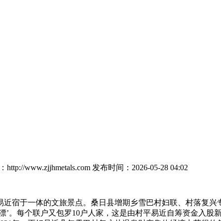
tp://www.zjjhmetals.com
发布时间：2026-05-28 04:02
宿于一体的文旅景点。桑日县增期乡雪巴村妇联、村落复兴专干边
漂’。每个联户又包罗10户人家，这是由村平易近自筹资金入股