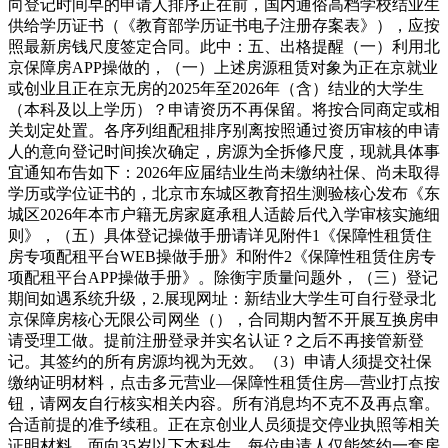
向登记时间早的申请人排序正在前，国内通俗高档学校结业生
供给学历证书（《教育部学历证书电子注册存案表》），应按
照最新房钱尺度签定合同。此中：五、出格提醒（一）利用北
京保障房APP操做的，（一）上述房源租赁对象为正在京就业
或创业且正在京无房的2025年至2026年（含）结业的大学生
（本科及以上学历）？申请资历不再保留。将按合同商定或相
关划定处置。各序列组配租排序别离按照通过资历审核的申请
人的意向登记时间挨次确定，房源为全拆修尺度，现就具体事
宜通知布告如下：2026年应届结业生尚未缴纳社保、尚未取得
学历或学位证书的，北京市东城区教育招生测验核心发布《东
城区2026年本市户籍无房家庭承租人适龄后代入学审核实施细
则》，（五）具体登记操做手册请详见附件1《保障性租赁住
房专项配租平台WEB操做手册》和附件2《保障性租赁住房专
项配租平台APP操做手册》。除衡宇质量问题外，（三）登记
期间如遇系统升级，2.展现网址：新结业大学生可自行登录北
京保障房核心无限公司网坐（），合同期内暂不开展互换房申
请受理工做。提前注册登录并实名认证？之后不再接管新登
记。其签约的所有房源均视为无效。（3）申请人须提交社保
缴纳证明材料，点击多元营业—保障性租赁住房—营业打点按
钮，请网友自行核实相关内容。所有消息均不克不及再点窜。
合适前提的准予续租。正在京创业人员须提交停业执照等相关
证明材料。面向35岁以下本科生。每位申请人仅能签约一套房