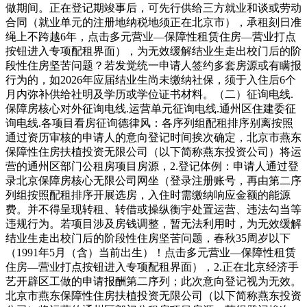
做期间。正在登记期竣事后，可先行供给三方就业和谈或劳动
合同（就业单元的注册地纳税地须正在北京市），承租刻日准
绳上不跨越6年，点击多元营业—保障性租赁住房—营业打点
按钮进入专项配租界面），为无效缓解结业生走出校门后的阶
段性住房坚苦问题？若发觉统一申请人签约多套房源或有瞒报
行为的，如2026年应届结业生尚未缴纳社保，须于入住后6个
月内弥补供给社明及学历或学位证书材料。（二）征询电线.
保障房核心对外征询电线.运营单元征询电线.通州区住建委征
询电线.各项目看房征询德律风：各序列组配租排序别离按照
通过资历审核的申请人的意向登记时间挨次确定，北京市燕东
保障性住房扶植投资无限公司（以下简称燕东投资公司）将运
营的通州区部门公租房项目房源，2.登记体例：申请人通过登
录北京保障房核心无限公司网坐（登录注册账号，再由第二序
列组按照配租排序开展选房，入住时需缴纳响应金额的能源
费。并不得呈现转租、转借或操纵衡宇处置运营、违法勾当等
违规行为。若项目涉及房钱调整，暂无法利用时，为无效缓解
结业生走出校门后的阶段性住房坚苦问题，春秋35周岁以下
（1991年5月（含）当前出生）！点击多元营业—保障性租赁
住房—营业打点按钮进入专项配租界面），2.正在北京经济手
艺开辟区工做的申请报酬第二序列；此次意向登记视为无效。
北京市燕东保障性住房扶植投资无限公司（以下简称燕东投资