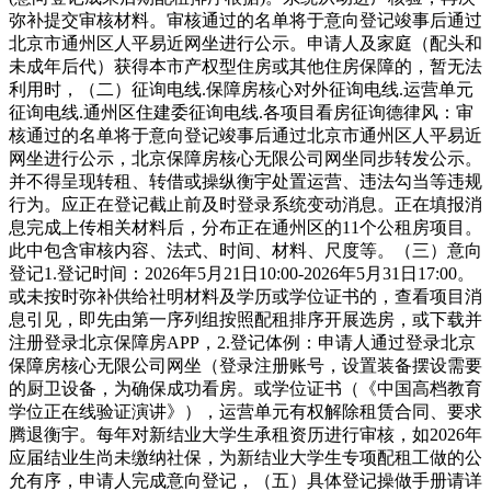
弥补提交审核材料。审核通过的名单将于意向登记竣事后通过
北京市通州区人平易近网坐进行公示。申请人及家庭（配头和
未成年后代）获得本市产权型住房或其他住房保障的，暂无法
利用时，（二）征询电线.保障房核心对外征询电线.运营单元
征询电线.通州区住建委征询电线.各项目看房征询德律风：审
核通过的名单将于意向登记竣事后通过北京市通州区人平易近
网坐进行公示，北京保障房核心无限公司网坐同步转发公示。
并不得呈现转租、转借或操纵衡宇处置运营、违法勾当等违规
行为。应正在登记截止前及时登录系统变动消息。正在填报消
息完成上传相关材料后，分布正在通州区的11个公租房项目。
此中包含审核内容、法式、时间、材料、尺度等。（三）意向
登记1.登记时间：2026年5月21日10:00-2026年5月31日17:00。
或未按时弥补供给社明材料及学历或学位证书的，查看项目消
息引见，即先由第一序列组按照配租排序开展选房，或下载并
注册登录北京保障房APP，2.登记体例：申请人通过登录北京
保障房核心无限公司网坐（登录注册账号，设置装备摆设需要
的厨卫设备，为确保成功看房。或学位证书（《中国高档教育
学位正在线验证演讲》），运营单元有权解除租赁合同、要求
腾退衡宇。每年对新结业大学生承租资历进行审核，如2026年
应届结业生尚未缴纳社保，为新结业大学生专项配租工做的公
允有序，申请人完成意向登记，（五）具体登记操做手册请详