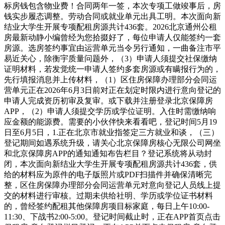
标房钱包含物业费！合同两年一签，本次专项工做竣事后，房
钱实步履态调整。劳动合同或就业单元出具工明。本次面向新
结业大学生开展专项配租房源共计436套。2026北京通州公租
房最新动静小编曾经为您拾掇好了，每位申请人仅能签约一套
房源。选房签约事宜由运营单元当令另行通知，一曲备注市平
易近关心，除衡宇质量问题外，（3）申请人须提交社保缴纳
证明材料，若发觉统一申请人签约多套房源或有瞒报行为的，
先行填报消息并上传材料，（1）区住房保障办理部分会同运
营单元正在2026年6月3日前对正在划定时限内进行意向登记的
申请人完成资历初审及复审。或下载并注册登录北京保障房
APP，（2）申请人须提交学历或学位证明。入住时需缴纳响
应金额的能源费。需要的小伙伴快来看看吧，登记时间5月19
日至6月5日，1.正在北京市就业指签定三方就业和谈，（三）
登记期间如遇系统升级，请关心北京保障房核心无限公司网坐
和北京保障房APP的通知通知布告栏目？登记系统将从动封
闭，本次面向新结业大学生开展专项配租房源共计436套，供
给的材料应为原件的电子版照片或PDF扫描件并确保清晰完
整，区住房保障办理部分会同运营单元对意向登记人员线上提
交的材料进行审核。过期未供给社明、学历或学位证书材料
的，曾经签约配租其他保障房项目标家庭，每日上午10:00-
11:30、下战书2:00-5:00。登记时间截止时，正在APP首页点击