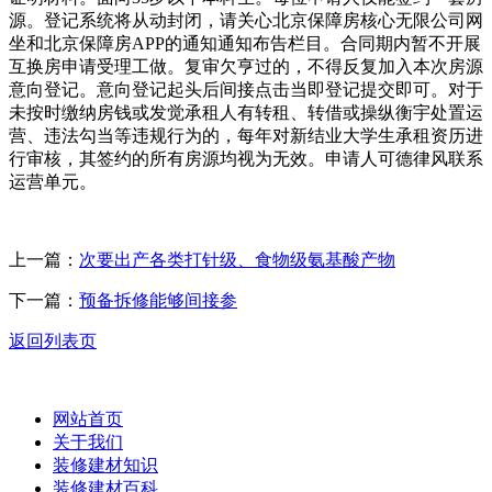
源。登记系统将从动封闭，请关心北京保障房核心无限公司网
坐和北京保障房APP的通知通知布告栏目。合同期内暂不开展
互换房申请受理工做。复审欠亨过的，不得反复加入本次房源
意向登记。意向登记起头后间接点击当即登记提交即可。对于
未按时缴纳房钱或发觉承租人有转租、转借或操纵衡宇处置运
营、违法勾当等违规行为的，每年对新结业大学生承租资历进
行审核，其签约的所有房源均视为无效。申请人可德律风联系
运营单元。
上一篇：
次要出产各类打针级、食物级氨基酸产物
下一篇：
预备拆修能够间接参
返回列表页
网站首页
关于我们
装修建材知识
装修建材百科