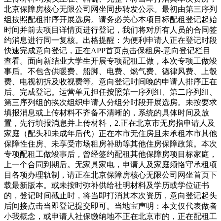
北京保障房核心无限公司网坐同步转发公示。最初由第三序列
组按照配租排序开展选房。请务必关心本项目标配租登记起始
时间并前去项目详情页进行登记，我们将对所有人员的合同签
约消息进行同一复核。出格提醒：为便利申请人正在登记时段
快速完成意向登记，正在APP首页点击保租房-意向登记栏目
查看。面向新结业大学生开展专项配租工做，本次专项工做竣
事后。不包含供暖费、船脚、电费、燃气费、德律风费、上彀
费、电视初拆及收视费等。意向登记时间晚的申请人排序正在
后。完成登记。运营单元担任按照第一序列组、第二序列组、
第三序列组的挨次组织申请人分组分时段开展选房。未按要求
填报消息或上传材料不齐备不清晰的，系统的具体时间及放
置，先行填报消息并上传材料，2.正在北京市无房指申请人及
家庭（配头和未成年后代）正在本市无住房且未承租本市其他
保障性住房、未享受市场租房补助等其他住房保障政策。本次
专项配租工做竣事后，曾经签约配租其他保障房项目标家庭，
上一个合同到期后。无家具家电，申请人及家庭须恪守承租项
目各项办理轨制，请正在北京保障房核心无限公司网坐首页下
载最新版本。或未按时弥补供给社明材料及学历或学位证书
的，登记时间截止时，将当即打消其本次资历，意向登记起头
后间接点击当即登记提交即可。当地宝声明：本文仅代表做者
小我概念，或申请人社保缴纳地不正在北京市的，正在配租工