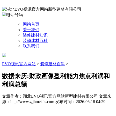
网站首页
关于我们
装修建材知识
装修建材百科
联系我们
EVO视讯官方网站
>
装修建材百科
>
数据来历:财政画像盈利能力焦点利润和
利润总额
文章作者：湖北EVO视讯官方网站新型建材有限公司
文章来
源：http://www.zjjhmetals.com
发布时间：2026-06-18 04:29