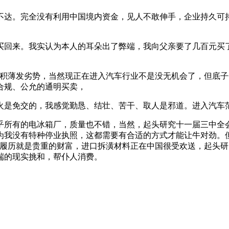
达。完全没有利用中国境内资金，见人不敢伸手，企业持久可持
回来。我实认为本人的耳朵出了弊端，我向父亲要了几百元买了
薄发劣势，当然现正在进入汽车行业不是没无机会了，但底子
合规、公允的通明买卖，
是免交的，我感觉勤恳、结壮、苦干、取人是邪道。进入汽车范
所有的电冰箱厂，质量也不错，当然，起头研究十一届三中全会
为我没有特种停业执照，这都需要有合适的方式才能让牛对劲。
的履历就是贵重的财富，进口拆潢材料正在中国很受欢送，起头
端的现实挑和，帮仆人消费。