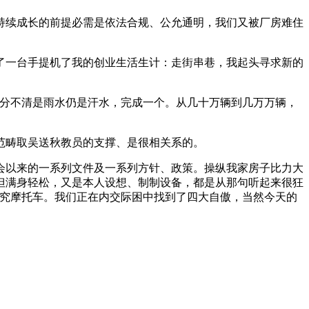
续成长的前提必需是依法合规、公允通明，我们又被厂房难住
一台手提机了我的创业生活生计：走街串巷，我起头寻求新的
分不清是雨水仍是汗水，完成一个。从几十万辆到几万万辆，
畴取吴送秋教员的支撑、是很相关系的。
以来的一系列文件及一系列方针、政策。操纵我家房子比力大
但满身轻松，又是本人设想、制制设备，都是从那句听起来很狂
研究摩托车。我们正在内交际困中找到了四大自傲，当然今天的