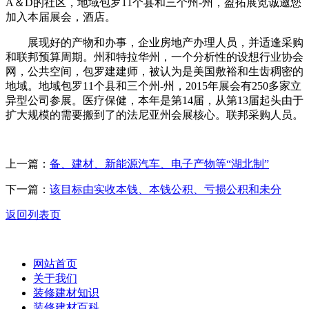
A＆D的社区，地域包罗11个县和三个州-州，盈拓展览诚邀您
加入本届展会，酒店。
展现好的产物和办事，企业房地产办理人员，并适逢采购
和联邦预算周期。州和特拉华州，一个分析性的设想行业协会
网，公共空间，包罗建建师，被认为是美国敷裕和生齿稠密的
地域。地域包罗11个县和三个州-州，2015年展会有250多家立
异型公司参展。医疗保健，本年是第14届，从第13届起头由于
扩大规模的需要搬到了的法尼亚州会展核心。联邦采购人员。
上一篇：
备、建材、新能源汽车、电子产物等“湖北制”
下一篇：
该目标由实收本钱、本钱公积、亏损公积和未分
返回列表页
网站首页
关于我们
装修建材知识
装修建材百科