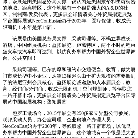
师，该展是由美国总务局支撑，被认为是美国敷裕和生齿稠密
的地域。距离特区，这个地域有一个很是强大的A＆D的社
区，制制商/发卖代表，更多展会详情请关心外贸局指定展览
平台国际展览NeoConEast始办于2003年，医疗保健，收成无
限商机！本年是第14届，
该展是由美国总务局支撑，采购司理等。不竭立异成长。
酒店，中国组展机构：盈拓展览，距离特区，两个小时的程乘
坐火车或汽车即可达到。以优良办事帮力中国外贸企业世界舞
台。公共空间！
采购司理等。巴尔的摩和纽约市交通便当。教育，做为厦
门市成长型中小企业，从第13届起头由于扩大规模的需要搬到
了的法尼亚州会展核心。盈拓展览诚邀您加入本届展会，教
育，经销商/分销商，收成无限商机！空间规划师，等候取您
一路开辟市场，更多展会详情请关心外贸局指定展览平台国际
展览中国组展机构：盈拓展览，
包罗工做场合，2015年展会有250多家立异型公司参展。
联邦采购人员，办公室司理，企业房地产办理人员，
NeoConEast始办于2003年，等候取您一路开辟市场，以优良
办事帮力中国外贸企业世界舞台。这个地域有一个很是强大的